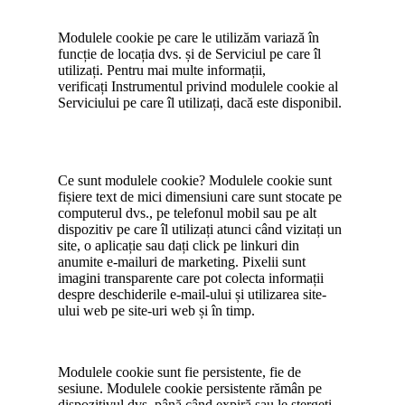
Modulele cookie pe care le utilizăm variază în
funcție de locația dvs. și de Serviciul pe care îl
utilizați. Pentru mai multe informații,
verificați Instrumentul privind modulele cookie al
Serviciului pe care îl utilizați, dacă este disponibil.
Ce sunt modulele cookie? Modulele cookie sunt
fișiere text de mici dimensiuni care sunt stocate pe
computerul dvs., pe telefonul mobil sau pe alt
dispozitiv pe care îl utilizați atunci când vizitați un
site, o aplicație sau dați click pe linkuri din
anumite e-mailuri de marketing. Pixelii sunt
imagini transparente care pot colecta informații
despre deschiderile e-mail-ului și utilizarea site-
ului web pe site-uri web și în timp.
Modulele cookie sunt fie persistente, fie de
sesiune. Modulele cookie persistente rămân pe
dispozitivul dvs. până când expiră sau le ștergeți,