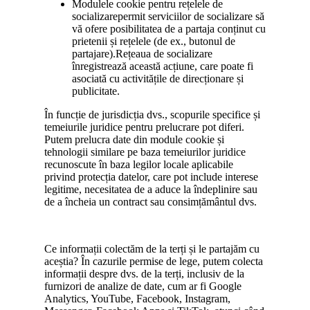
Modulele cookie pentru rețelele de
socializarepermit serviciilor de socializare să
vă ofere posibilitatea de a partaja conținut cu
prietenii și rețelele (de ex., butonul de
partajare).Rețeaua de socializare
înregistrează această acțiune, care poate fi
asociată cu activitățile de direcționare și
publicitate.
În funcție de jurisdicția dvs., scopurile specifice și
temeiurile juridice pentru prelucrare pot diferi.
Putem prelucra date din module cookie și
tehnologii similare pe baza temeiurilor juridice
recunoscute în baza legilor locale aplicabile
privind protecția datelor, care pot include interese
legitime, necesitatea de a aduce la îndeplinire sau
de a încheia un contract sau consimțământul dvs.
Ce informații colectăm de la terți și le partajăm cu
aceștia? În cazurile permise de lege, putem colecta
informații despre dvs. de la terți, inclusiv de la
furnizori de analize de date, cum ar fi Google
Analytics, YouTube, Facebook, Instagram,