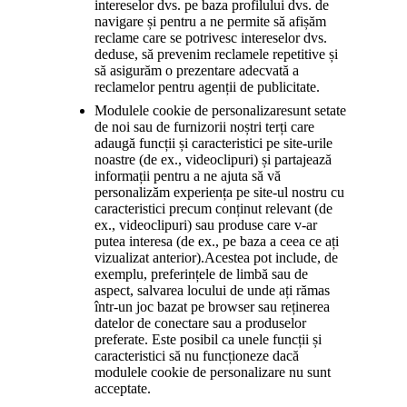
intereselor dvs. pe baza profilului dvs. de
navigare și pentru a ne permite să afișăm
reclame care se potrivesc intereselor dvs.
deduse, să prevenim reclamele repetitive și
să asigurăm o prezentare adecvată a
reclamelor pentru agenții de publicitate.
Modulele cookie de personalizare
sunt setate
de noi sau de furnizorii noștri terți care
adaugă funcții și caracteristici pe site-urile
noastre (de ex., videoclipuri) și partajează
informații pentru a ne ajuta să vă
personalizăm experiența pe site-ul nostru cu
caracteristici precum conținut relevant (de
ex., videoclipuri) sau produse care v-ar
putea interesa (de ex., pe baza a ceea ce ați
vizualizat anterior).
Acestea pot include, de
exemplu, preferințele de limbă sau de
aspect, salvarea locului de unde ați rămas
într-un joc bazat pe browser sau reținerea
datelor de conectare sau a produselor
preferate. Este posibil ca unele funcții și
caracteristici să nu funcționeze dacă
modulele cookie de personalizare nu sunt
acceptate.