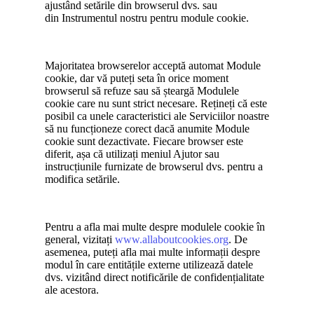
ajustând setările din browserul dvs. sau
din Instrumentul nostru pentru module cookie.
Majoritatea browserelor acceptă automat Module
cookie, dar vă puteți seta în orice moment
browserul să refuze sau să șteargă Modulele
cookie care nu sunt strict necesare. Rețineți că este
posibil ca unele caracteristici ale Serviciilor noastre
să nu funcționeze corect dacă anumite Module
cookie sunt dezactivate. Fiecare browser este
diferit, așa că utilizați meniul Ajutor sau
instrucțiunile furnizate de browserul dvs. pentru a
modifica setările.
Pentru a afla mai multe despre modulele cookie în
general, vizitați
www.allaboutcookies.org
. De
asemenea, puteți afla mai multe informații despre
modul în care entitățile externe utilizează datele
dvs. vizitând direct notificările de confidențialitate
ale acestora.