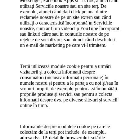
Messenger, Facebook Apps și TikTok, atunci când
utilizați Serviciile noastre sau un site terț. De
exemplu, atunci când dați click pe una dintre
reclamele noastre de pe un site extern sau când
utilizați o caracteristică încorporată în Serviciile
noastre, cum ar fi un videoclip YouTube încorporat
sau linkuri către sau în conturile noastre de pe
rețelele de socializare, sau atunci când deschideți
un e-mail de marketing pe care vi-l trimitem.
Terții utilizează module cookie pentru a urmări
vizitatorii și a colecta informații despre
consumatori (inclusiv informații personale) în
numele nostru și pentru a le partaja cu noi și/sau în
scopuri proprii, de exemplu pentru a-și îmbunătăți
propriile produse și servicii sau pentru a colecta
informații despre dvs. pe diverse site-uri și servicii
online în timp.
Informațiile despre modulele cookie pe care le
colectăm de la terți pot include, de exemplu,
adresa dvs. IP, detaliile browserului, setările