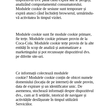
analizând comportamentul consumatorului.
Modulele cookie de sesiune sunt temporare și
expiră atunci când închideți browserul, urmărindu-
vă activitatea în timpul vizitei.
Modulele cookie sunt fie module cookie primare,
fie terțe. Modulele cookie primare provin de la
Coca-Cola. Modulele cookie terțe provin de la alte
entități în scop de analiză și automatizare a
marketingului și pot recunoaște dispozitivul dvs.
pe diferite site-uri.
Ce informații colectează modulele
cookie? Modulele cookie conțin de obicei numele
domeniului (locația de pe internet) de unde provin,
data de expirare și un identificator unic. De
asemenea, stochează informații despre dispozitivul
dvs., cum ar fi setările, istoricul de navigare și
activitățile desfășurate în timpul utilizării
Serviciilor.