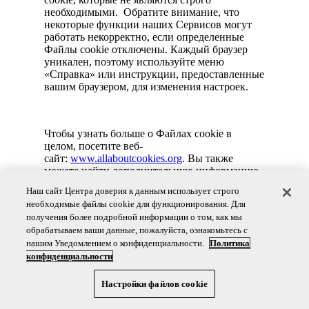
необходимыми. Обратите внимание, что
некоторые функции наших Сервисов могут
работать некорректно, если определенные
Файлы cookie отключены. Каждый браузер
уникален, поэтому используйте меню
«Справка» или инструкции, предоставленные
вашим браузером, для изменения настроек.
Чтобы узнать больше о Файлах cookie в
целом, посетите веб-
сайт:
www.allaboutcookies.org
. Вы также
можете найти дополнительную информацию
о том, как третьи стороны используют ваши
Наш сайт Центра доверия к данным использует строго
данные, непосредственно ознакомившись с их
необходимые файлы cookie для функционирования. Для
уведомлениями о конфиденциальности.
получения более подробной информации о том, как мы
обрабатываем ваши данные, пожалуйста, ознакомьтесь с
нашим Уведомлением о конфиденциальности.
Политика
У вас могут быть дополнительные варианты
конфиденциальности
выбора в отношении ваших персональных
данных и использования нами Файлов cookie.
Настройки файлов cookie
Ознакомьтесь с нашим
Глобальным
уведомлением о конфиденциальности для