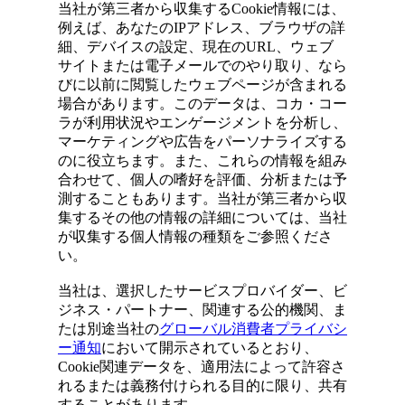
当社が第三者から収集するCookie情報には、
例えば、あなたのIPアドレス、ブラウザの詳
細、デバイスの設定、現在のURL、ウェブ
サイトまたは電子メールでのやり取り、なら
びに以前に閲覧したウェブページが含まれる
場合があります。このデータは、コカ・コー
ラが利用状況やエンゲージメントを分析し、
マーケティングや広告をパーソナライズする
のに役立ちます。また、これらの情報を組み
合わせて、個人の嗜好を評価、分析または予
測することもあります。当社が第三者から収
集するその他の情報の詳細については、当社
が収集する個人情報の種類をご参照くださ
い。
当社は、選択したサービスプロバイダー、ビ
ジネス・パートナー、関連する公的機関、ま
たは別途当社の
グローバル消費者プライバシ
ー通知
において開示されているとおり、
Cookie関連データを、適用法によって許容さ
れるまたは義務付けられる目的に限り、共有
することがあります。