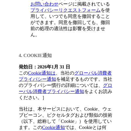
お問い合わせ
ページに掲載されている
プライバシーリクエストフォーム
を使
用して、いつでも同意を撤回すること
ができます。同意を撤回しても、撤回
前の処理の適法性は影響を受けませ
ん。
4. COOKIE通知
発効日：
2026
年
1
月 31
日
この
Cookie通知は
、当社の
グローバル消費者
プライバシー通知
を補足するものです。当社
のプライバシー慣行の詳細については、
グロ
ーバル消費者プライバシー通知
をよくお読み
ください。］
当社は、本サービスにおいて、Cookie、ウェ
ブビーコン、ピクセルタグおよび類似の技術
（以下、総称して「Cookie」）を使用してい
ます。この
Cookie通知
では、Cookieとは何