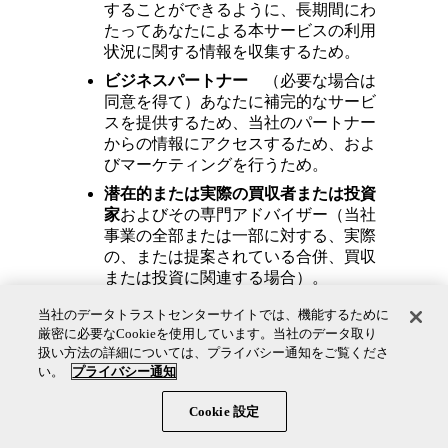
することができるように、長期間にわ
たってあなたによる本サービスの利用
状況に関する情報を収集するため。
ビジネスパートナー
（必要な場合は
同意を得て）あなたに補完的なサービ
スを提供するため、当社のパートナー
からの情報にアクセスするため、およ
びマーケティングを行うため。
潜在的または実際の買収者または投資
家
およびその専門アドバイザー（当社
事業の全部または一部に対する、実際
の、または提案されている合併、買収
または投資に関連する場合）。
コカ・コーラの関係会社およびボトラ
当社のデータトラストセンターサイトでは、機能するために
ーパートナー
様々なマーケティング
厳密に必要なCookieを使用しています。当社のデータ取り
情報、プロモーションイベントおよび
扱い方法の詳細については、プライバシー通知をご覧くださ
インタラクティブゲームをあなたに提
い。
プライバシー通知
供するため。
Cookie 設定
管轄権を有する法執行機関、政府規制
機関および裁判所
当社が (i) 法を遵守