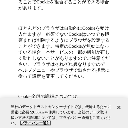
ることでCookieを拒否することができる場合
があります。
ほとんどのブラウザは自動的にCookieを受け
入れますが、必須でないCookieはいつでも拒
否または削除するようにブラウザを設定する
ことができます。特定のCookieが無効になっ
ている場合、本サービスの一部の機能が正し
く動作しないことがありますのでご注意くだ
さい。ブラウザはそれぞれ異なりますので、
ヘルプメニューやブラウザで出される指示に
従って設定を変更してください。
Cookie全般の詳細については、
www.allaboutcookies.org
で確認してくださ
当社のデータトラストセンターサイトでは、機能するために
い。また、第三者があなたのデータをどのよ
厳密に必要なCookieを使用しています。当社のデータ取り
うに使用するかについては、各社のプライバ
扱い方法の詳細については、プライバシー通知をご覧くださ
シー通知を直接ご確認ください。
い。
プライバシー通知