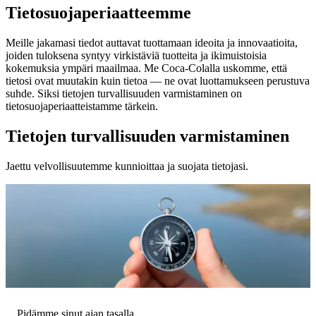
Tietosuojaperiaatteemme
Meille jakamasi tiedot auttavat tuottamaan ideoita ja innovaatioita,
joiden tuloksena syntyy virkistäviä tuotteita ja ikimuistoisia
kokemuksia ympäri maailmaa. Me Coca‑Colalla uskomme, että
tietosi ovat muutakin kuin tietoa — ne ovat luottamukseen perustuva
suhde. Siksi tietojen turvallisuuden varmistaminen on
tietosuojaperiaatteistamme tärkein.
Tietojen turvallisuuden varmistaminen
Jaettu velvollisuutemme kunnioittaa ja suojata tietojasi.
Pidämme sinut ajan tasalla