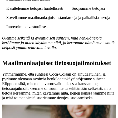
Käsittelemme tietojasi huolellisesti
Suojaamme tietojasi
Sovellamme maailmanlaajuisia standardeja ja paikallisia arvoja
Innovoimme vastuullisesti
Olemme selkeitä ja avoimia sen suhteen, mitä henkilötietoja
keräämme ja miten käytämme niitä, ja kerromme nämä asiat sinulle
helposti ymmärrettävällä tavalla.
Maailmanlaajuiset tietosuojailmoitukset
Ymmärrämme, että suhteesi Coca‑Colaan on ainutlaatuinen, ja
pyrimme olemaan avoimia henkilötietokäytäntöjemme suhteen.
Riippuen siitä, miten olet vuorovaikutuksessa kanssamme,
tietosuojailmoituksemme on suunniteltu selittämään selkeästi, mitä
tietoja keräämme, miten käytämme niitä, kenen kanssa jaamme niitä
ja mitä toimenpiteitä suoritamme tietojesi suojaamiseksi.