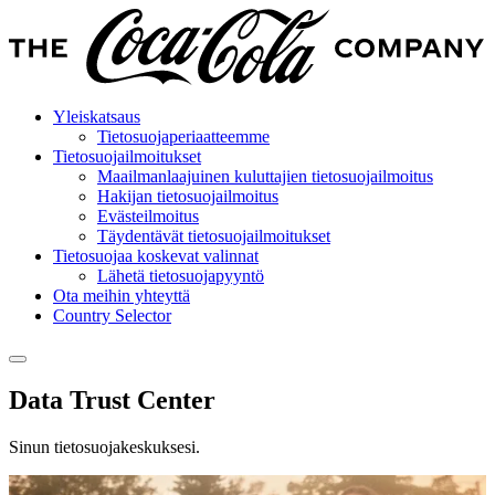
Yleiskatsaus
Tietosuojaperiaatteemme
Tietosuojailmoitukset
Maailmanlaajuinen kuluttajien tietosuojailmoitus
Hakijan tietosuojailmoitus
Evästeilmoitus
Täydentävät tietosuojailmoitukset
Tietosuojaa koskevat valinnat
Lähetä tietosuojapyyntö
Ota meihin yhteyttä
Country Selector
Data Trust Center
Sinun tietosuojakeskuksesi.