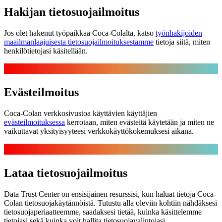
Hakijan tietosuojailmoitus
Jos olet hakenut työpaikkaa Coca‑Colalta, katso
työnhakijoiden
maailmanlaajuisesta tietosuojailmoituksestamme
tietoja siitä, miten
henkilötietojasi käsitellään.
Evästeilmoitus
Coca‑Colan verkkosivustoa käyttävien käyttäjien
evästeilmoituksessa
kerrotaan, miten evästeitä käytetään ja miten ne
vaikuttavat yksityisyyteesi verkkokäyttökokemuksesi aikana.
Lataa tietosuojailmoitus
Data Trust Center on ensisijainen resurssisi, kun haluat tietoja Coca-
Colan tietosuojakäytännöistä. Tutustu alla oleviin kohtiin nähdäksesi
tietosuojaperiaatteemme, saadaksesi tietää, kuinka käsittelemme
tietojasi sekä kuinka voit hallita tietosuojavalintojasi.