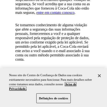
segurança. Se você acredita que a sua conta ou as
informações que forneceu à Coca-Cola não estão
mais seguras,
entre em contato conosco
.
Se tomarmos conhecimento de alguma violação
que afete a segurança das suas informações
pessoais, forneceremos a você e a qualquer
responsável pela regulação de proteção de dados,
um aviso conforme exigido pela lei aplicável. Se
permitido pela lei aplicável, a Coca-Cola enviará
este aviso a você usando o e-mail associado à sua
conta ou outro método permitido associado à sua
conta.
Nosso site do Centro de Confiança de Dados usa cookies
7. POR QUANTO TEMPO PRESERVAMOS
estritamente necessários para funcionar. Para mais detalhes sobre
AS INFORMAÇÕES PESSOAIS
como tratamos seus dados, consulte nosso
Aviso de
Privacidade.
Salvo se você especificamente solicitar a exclusão
das suas informações pessoais, preservaremos
essas informações pelo tempo necessário para
Definições de cookies
prestar nossos Serviços, cumprir nossa política de
preservação de dados e as exigências jurídicas