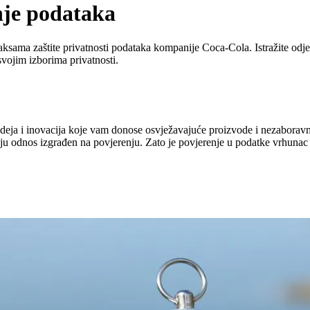
nje podataka
aksama zaštite privatnosti podataka kompanije Coca‑Cola. Istražite odjelj
vojim izborima privatnosti.
ideja i inovacija koje vam donose osvježavajuće proizvode i nezaborav
aju odnos izgrađen na povjerenju. Zato je povjerenje u podatke vrhunac n