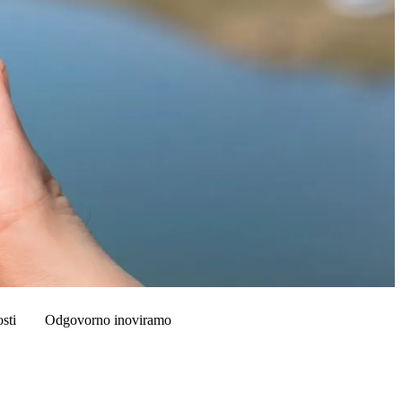
sti
Odgovorno inoviramo