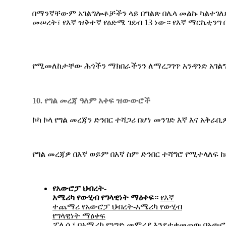
በማንኛቸውም አገልግሎቶቻችን ላይ በግልጽ በሌላ መልኩ ካልተገለጸ 
መሠረት፣ የእኛ ዝቅተኛ የዕድሜ ገደብ 13 ነው። የእኛ ማርኬቲንግ
የሚመለከታቸው ሕጎችን ማክበራችንን ለማረጋገጥ አንዳንድ አገልግ
10. የግል መረጃ ዓለም አቀፍ ዝውውሮች
ኮካ ኮላ የግል መረጃን ድንበር ተሻጋሪ በሆነ መንገድ እኛ እና አ
የግል መረጃዎ በእኛ ወይም በእኛ ስም ድንበር ተሻግሮ የሚተላለ
የአውሮፓ
ህብረት
-
አሜሪካ
የውሂብ
የግላዊነት
ማዕቀፍ
።
የእኛ
ተጨማሪ የአውሮፓ ህብረት-አሜሪካ የውሂብ
የግላዊነት ማዕቀፍ
ፖሊሲ
፣ በአሜሪካ የንግድ መምሪያ እንደተቀመጠው በአውሮ