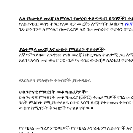
ሌላ
የእውቂያ
መረጃ
(
ለምሳሌ፣
የውሂብ
ተቆጣጣሪ፣
ይግባኞች፣
ተ
የአስተዳደር ወሰን ተኮር የእውቂያ መረጃን ለማግኘት እባክዎን
የእኛ
ገጽ ይጎብኙ። ለምሳሌ፣ በመኖሪያዎ ላይ በመመስረት፣ ጥያቄን በሚ
ያልተሟላ
መረጃ
እና
ውድቅ
የሚደረጉ
ጥያቄዎች
፦
እኛ የምንይዘው አንዳንድ የግል መረጃ ከተረጋገጠ ተጠቃሚ ጋር ለማ
አልባ የአሳሽ መታወቂያ ጋር ብቻ የተሳሰረ ውሂብ)። ለእነዚህ ጥ
የእርስዎን የግላዊነት ቅንብሮች ያስተዳድሩ
ሁለንተናዊ
የግላዊነት
መቆጣጠሪያዎች
፦
ሁለንተናዊ የግላዊነት መቆጣጠሪያ (GPC) ተጠቃሚዎች የግል መ
ገጾች ምልክት የሚያስተላልፍ በዌብ አሳሽ ደረጃ የተቀመጠ ቅንብር
ውስጥ ከሚገኙት ቅንብሮች የተለዩ ናቸው።
የሞባይል
መሣሪያ
ምርጫዎች
የሞባይል ኦፕሬቲንግ ሲስተሞች እና 