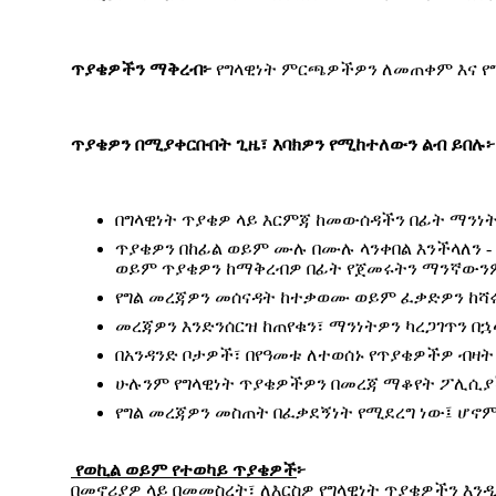
ጥያቄዎችን
ማቅረብ፦
የግላዊነት ምርጫዎችዎን ለመጠቀም እና የግ
ጥያቄዎን
በሚያቀርቡበት
ጊዜ፣
እባክዎን
የሚከተለውን
ልብ
ይበሉ፦
በግላዊነት ጥያቄዎ ላይ እርምጃ ከመውሰዳችን በፊት ማንነ
ጥያቄዎን በከፊል ወይም ሙሉ በሙሉ ላንቀበል እንችላለን -
ወይም ጥያቄዎን ከማቅረብዎ በፊት የጀመሩትን ማንኛውንም
የግል መረጃዎን መሰናዳት ከተቃወሙ ወይም ፈቃድዎን ከሻሩ፣
መረጃዎን እንድንሰርዝ ከጠየቁን፣ ማንነትዎን ካረጋገጥን በ
በአንዳንድ ቦታዎች፣ በየዓመቱ ለተወሰኑ የጥያቄዎችዎ ብዛት
ሁሉንም የግላዊነት ጥያቄዎችዎን በመረጃ ማቆየት ፖሊሲያች
የግል መረጃዎን መስጠት በፈቃደኝነት የሚደረግ ነው፤ ሆኖ
የወኪል
ወይም
የተወካይ
ጥያቄዎች
፦
በመኖሪያዎ ላይ በመመስረት፣ ለእርስዎ የግላዊነት ጥያቄዎችን እ