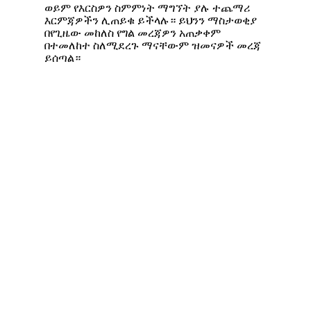
ወይም የእርስዎን ስምምነት ማግኘት ያሉ ተጨማሪ
እርምጃዎችን ሊጠይቁ ይችላሉ። ይህንን ማስታወቂያ
በየጊዜው መከለስ የግል መረጃዎን አጠቃቀም
በተመለከተ ስለሚደረጉ ማናቸውም ዝመናዎች መረጃ
ይሰጣል።