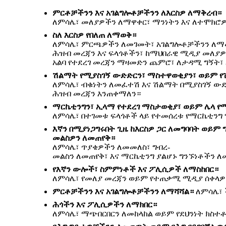
ምርቶቻችንን
እና
አገልግሎቶቻችንን
ለእርስዎ
ለማቅረብ።
ለምሳሌ፣ መለያዎችን ለማዋቀር፣ ማንነትን እና ለተሞክሮዎች
ስለ
እርስዎ
የበለጠ
ለማወቅ።
ለምሳሌ፣ ምርጫዎችን ለመገመት፣ አገልግሎቶቻችንን ለማመቻቸ
ሕዝብ መረጃን እና ፍላጎቶችን፣ ከማህበራዊ ሚዲያ መለያዎ
አልባ የተደረገ መረጃን ማዛመድን ጨምሮ፣ ለታዳሚ ግኝት
ሽልማት
የሚያስገኝ
ውድድርን፣
ማስተዋወቂያን፣
ወይም
የ
ለምሳሌ፣ ብቁነትን ለመፈተሽ እና ሽልማት በሚያስገኝ ውድ
ሕዝብ መረጃን እንጠቀማለን።
ማርኬቲንግን፣
ኢላማ
የተደረገ
ማስታወቂያ፣
ወይም
ሌላ
የ
ለምሳሌ፣ በተገመቱ ፍላጎቶች ላይ የተመሰረቱ የማርኬቲንግ 
እኛን
በሚያነጋግሩበት
ጊዜ
ከእርስዎ
ጋር
ለመግባባት
ወይም
መልስዎን
ለመጠየቅ።
ለምሳሌ፣ ጥያቄዎችን ለመመለስ፣ ግብረ-
መልስን ለመጠየቅ፣ እና ማርኬቲንግ ያልሆኑ ግንኙነቶችን ለመ
የእኛን
ውሎች፣
ስምምነቶች
እና
ፖሊሲዎች
ለማስከበር።
ለምሳሌ፣ የመለያ መረጃን ወይም የተጠቃሚ ሚዲያ ሰቀላዎች
ምርቶቻችንን
እና
አገልግሎቶቻችንን
ለማሻሻል።
ለምሳሌ፣ 
ሕጎችን
እና
ፖሊሲዎችን
ለማክበር።
ለምሳሌ፣ ማጭበርበርን ለመከላከል ወይም የደህንነት ክስተ