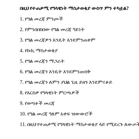
በዚህ
የተጠቃሚ
የግላዊነት
ማስታወቂያ
ውስጥ
ምን
ተካቷል
?
1. የግል መረጃ ምንጮች
2. የምንሰበስበው የግል መረጃ ዓይነት
3. የግል መረጃዎን እንዴት እንደምንጠቀም
4. የኩኪ ማስታወቂያ
5. የግል መረጃን ማጋራት
6. የግል መረጃን እንዴት እንደምንጠብቅ
7. የግል መረጃን ለምን ያህል ጊዜ ይዘን እንደምናቆይ
8. የእርስዎ የግላዊነት ምርጫዎች
9. የወጣቶች መረጃ
10. የግል መረጃ ዓለም አቀፍ ዝውውሮች
11. በዚህ የተጠቃሚ የግላዊነት ማስታወቂያ ላይ የሚደረጉ ለውጦ