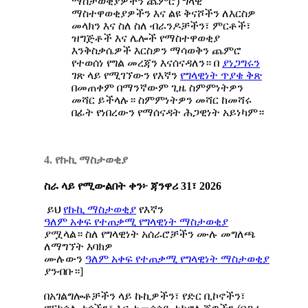
ማስታወቂያዎችን ጨምሮ) ግላዊ
ማስተዋወቂያዎችን እና ልዩ ቅናሾችን ለእርስዎ
መላክን እና ስለ ስለ ብራንዶቻችን፣ ምርቶች፣
ዝግጅቶች እና ሌሎች የማስተዋወቂያ
እንቅስቃሴዎች እርስዎን ማሳወቅን ጨምሮ
የተወሰነ የግል መረጃን እናሰናዳለን። በ
ያነጋግሩን
ገጽ ላይ የሚገኘውን የእኛን
የግላዊነት
ጥያቄ
ቅጽ
በመጠቀም በማንኛውም ጊዜ ስምምነትዎን
መሻር ይችላሉ። ስምምነትዎን መሻር ከመሻሩ
በፊት የነበረውን የማሰናዳት ሕጋዊነት አይነካም።
4. የኩኪ ማስታወቂያ
ስራ
ላይ
የሚውልበት
ቀን፦
ጃንዋሪ
31
፣
2026
ይህ
የኩኪ
ማስታወቂያ
የእኛን
ዓለም
አቀፍ
የተጠቃሚ
የግላዊነት
ማስታወቂያ
ያሟላል። ስለ የግላዊነት አሰራሮቻችን ሙሉ መግለጫ
ለማግኘት እባክዎ
ሙሉውን
ዓለም
አቀፍ
የተጠቃሚ
የግላዊነት
ማስታወቂያ
ያንብቡ።]
በአገልግሎቶቻችን ላይ ኩኪዎችን፣ የድር ቢኮኖችን፣