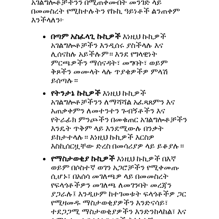
አገልግሎቶቻችንን በሚጠቀሙበት መንገድ ላይ
በመመስረት የሚከተሉትን የኩኪ ዓይነቶች ልንጠቀም
እንችላለን፦
በጣም
አስፈላጊ
ኩኪዎች
እነዚህ ኩኪዎች
አገልግሎቶቻችን እንዲሰሩ ያስችላሉ እና
ሊሰናከሉ አይችሉም። እንደ የግላዊነት
ምርጫዎችን ማሰናዳት፣ መግባት፣ ወይም
ቅጾችን መሙላት ላሉ ጥያቄዎችዎ ምላሽ
ይሰጣሉ።
የትንታኔ
ኩኪዎች
እነዚህ ኩኪዎች
አገልግሎቶቻችንን ለማሻሻል አፈጻጸምን እና
አጠቃቀምን ለመተንተን ጉብኝቶችን እና
የትራፊክ ምንጮችን በመቁጠር አገልግሎቶቻችን
እንዴት ጥቅም ላይ እንደሚውሉ በንቃት
ይከታተላሉ። እነዚህ ኩኪዎች እርስዎ
እስኪሰርዟቸው ድረስ በመሳሪያዎ ላይ ይቆያሉ።
የማስታወቂያ
ኩኪዎች
እነዚህ ኩኪዎች በእኛ
ወይም በሶስተኛ ወገን አጋሮቻችን የሚቀመጡ
ሲሆኑ፣ በአሰሳ መገለጫዎ ላይ በመመስረት
የፍላጎቶችዎን መገለጫ ለመገንባት መረጃን
ያጋራሉ፤ እንዲሁም ከተገመቱት ፍላጎቶችዎ ጋር
የሚዛመዱ ማስታወቂያዎችን እንድናሳይ፣
ተደጋጋሚ ማስታወቂያዎችን እንድንከላከል፣ እና