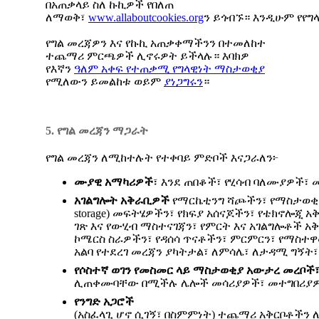
በአጠቃላይ ስለ ኩኪዎች የበለጠ
ለማወቅ፣
www.allaboutcookies.org
ን ይጎብኙ። እንዲሁም የየ
የግል መረጃዎን እና የኩኪ አጠቃቀማችንን በተመለከተ
ተጨማሪ ምርጫዎች ሊኖሩዎት ይችላሉ። እባክዎ
የእኛን
ዓለም
አቀፍ
የተጠቃሚ
የግላዊነት
ማስታወቂያ
የሚለውን ይመልከቱ ወይም
ያነጋግሩን
።
5. የግል መረጃን ማጋራት
የግል መረጃን ለሚከተሉት የተቀባይ ምድቦች እናጋራለን፦
ሙያዊ
አማካሪዎች
፣ እንደ ጠበቆች፣ የሂሳብ ባለሙያዎች፣
አገልግሎት
አቅራቢዎች
የማርኬቲንግ ሻጮችን፣ የማስታወቂያ
storage) መፍትሄዎችን፣ የክፍያ አሰናጆችን፣ የቴክኖሎጂ አ
ገጽ እና የውሂብ ማስተናገጃን፣ የምርት እና አገልግሎቶች አቅ
ኮሜርስ ስራዎችን፣ የዳሰሳ ጥናቶችን፣ ምርምርን፣ የማስተዋ
አልባ የተደረገ መረጃን ያካትታል፣ ለምሳሌ፣ ለታዳሚ ግ
የሶስተኛ
ወገን
የመስመር
ላይ
ማስታወቂያ
አውታረ
መረቦች
ሊጠቀሙባቸው በሚችሉ ሌሎች መሳሪያዎች፣ መተግበሪያዎች
የንግድ
አጋሮች
(አስፈላጊ ሆኖ ሲገኝ፣ በስምምነት) ተጨማሪ አቅርቦቶችን