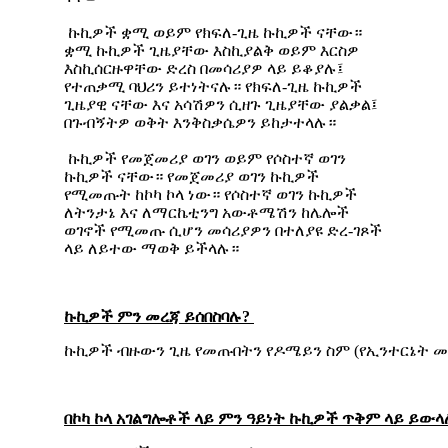
ኩኪዎች ቋሚ ወይም የክፍለ-ጊዜ ኩኪዎች ናቸው።
ቋሚ ኩኪዎች ጊዜያቸው እስኪያልቅ ወይም እርስዎ
እስኪሰርዙዋቸው ድረስ በመሳሪያዎ ላይ ይቆያሉ፤
የተጠቃሚ ባህሪን ይተነትናሉ። የክፍለ-ጊዜ ኩኪዎች
ጊዜያዊ ናቸው እና አሳሽዎን ሲዘጉ ጊዜያቸው ያልቃል፤
በጉብኝትዎ ወቅት እንቅስቃሴዎን ይከታተላሉ።
ኩኪዎች የመጀመሪያ ወገን ወይም የሶስተኛ ወገን
ኩኪዎች ናቸው። የመጀመሪያ ወገን ኩኪዎች
የሚመጡት ከኮካ ኮላ ነው። የሶስተኛ ወገን ኩኪዎች
ለትንታኔ እና ለማርኬቲንግ አውቶሜሽን ከሌሎች
ወገኖች የሚመጡ ሲሆን መሳሪያዎን በተለያዩ ድረ-ገጾች
ላይ ለይተው ማወቅ ይችላሉ።
ኩኪዎች
ምን
መረጃ
ይሰበስባሉ
?
ኩኪዎች ብዙውን ጊዜ የመጡበትን የዶሜይን ስም (የኢንተርኔት መገ
በኮካ
ኮላ
አገልግሎቶች
ላይ
ምን
ዓይነት
ኩኪዎች
ጥቅም
ላይ
ይውላ