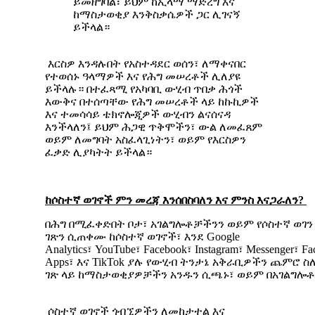
ይመዘግባል፣ ይህም ከኢላማ ማድረግ እና
ከማስታወቂያ እንቅስቃሴዎች ጋር ሊገናኝ
ይችላል።
እርስዎ እንዳሉበት የአስተዳደር ወሰን፣ ለማቀናበር
የተወሰኑ ዓላማዎች እና የሕግ መሠረቶች ሊለያዩ
ይችላሉ። በተፈጻሚ የአካባቢ ውሂብ ጥበቃ ሕጎች
እውቅና በተሰጣቸው የሕግ መሠረቶች ላይ ከኩኪዎች
እና ተመሳሳይ ቴክኖሎጂዎች ውሂብን ልናሰናዳ
እንችላለን፤ ይህም ሕጋዊ ጥቅሞችን፣ ውል ለመፈጸም
ወይም ለመግባት አስፈላጊነትን፣ ወይም የእርስዎን
ፈቃድ ሊያካትት ይችላል።
ከሶስተኛ
ወገኖች
ምን
መረጃ
እንሰበስባለን
እና
ምንስ
እናጋራለን
?
በሕግ በሚፈቀድበት ቦታ፣ አገልግሎቶቻችንን ወይም የሶስተኛ ወገን 
ገጽን ሲጠቀሙ ከሶስተኛ ወገኖች፣ እንደ Google
Analytics፣ YouTube፣ Facebook፣ Instagram፣ Messenger፣ F
Apps፣ እና TikTok ያሉ የውሂብ ትንታኔ አቅራቢዎችን ጨምሮ ስለ
ገጽ ላይ ከማስታወቂያዎቻችን አንዱን ሲጫኑ፣ ወይም በአገልግሎቶ
ሶስተኛ ወገኖች ጎብኚዎችን ለመከታተል እና