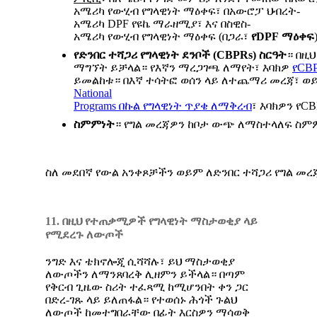
አሜሪካ የውሂብ የግላዊነት ማዕቀፍ፣ በአውሮፓ ህብረት-
አሜሪካ DPF የዩኬ ማራዘሚያ፣ እና በስዊስ-
አሜሪካ የውሂብ የግላዊነት ማዕቀፍ (በጋራ፣
የ
DPF
ማዕቀፍ
የድንበር
ተሻጋሪ
የግላዊነት
ደንቦች
(CBPRs)
ስርዓት
። በዚ
ማግኘት ይቻላል። የእኛን ማረጋገጫ ለማየት፣ እባክዎ
የ
CB
ይመልከቱ። በእኛ ተሳትፎ ወሰን ላይ ለተጨማሪ መረጃ፣ ወ
National
Programs
በኩል
የግላዊነት
ጥያቄ
ለማቅረብ
፣ እባክዎን የC
ስምምነት
። የግል መረጃዎን ከቦታ ውጭ ለማስተላለፍ ስምም
ስለ መደበኛ የውል አንቀጾቻችን ወይም ለድንበር ተሻጋሪ የግል 
11. በዚህ የተጠቃሚዎች የግላዊነት ማስታወቂያ ላይ
የሚደረጉ ለውጦች
ንግድ እና ቴክኖሎጂ ሲሻሻሉ፣ ይህ ማስታወቂያ
ለውጦችን ለማንጸባረቅ ሊዘምን ይችላል። በጣም
የቅርብ ጊዜው ስሪት ተፈጻሚ ከሚሆንበት ቀን ጋር
በድረ-ገጹ ላይ ይለጠፋል። የተወሰኑ ሕጎች ጉልህ
ለውጦች ከመተግበራቸው በፊት እርስዎን ማሳወቅ