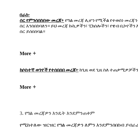
-
በራስ
ሰር
የምንሰበስበው
መረጃ፦
የግል
መረጃ
ሊሆን
የሚችል
የተወሰነ
መረጃን
ሰር
እንሰበስባለን።
ይህ
መረጃ
ኩኪዎችን፣
ፒክሰሎችን፣
የዌብ
ቢኮኖችን
ሰር
ይሰበሰባል።
More
ከሶስተኛ
ወገኖች
የተሰበሰበ
መረጃ፦
ከጊዜ
ወደ
ጊዜ
ስለ
ተጠቃሚዎቻች
More
3. የግል መረጃዎን እንዴት እንደምንጠቀም
የሚከተለው ዝርዝር የግል መረጃዎን ለምን እንደምንሰበስብ ያብራ