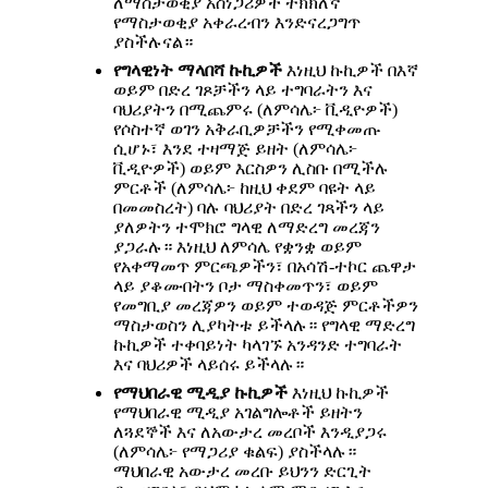
ለማስታወቂያ አስነጋሪዎች ትክክለኛ
የማስታወቂያ አቀራረብን እንድናረጋግጥ
ያስችሉናል።
የግላዊነት
ማላበሻ
ኩኪዎች
እነዚህ ኩኪዎች በእኛ
ወይም በድረ ገጾቻችን ላይ ተግባራትን እና
ባህሪያትን በሚጨምሩ (ለምሳሌ፦ ቪዲዮዎች)
የሶስተኛ ወገን አቅራቢዎቻችን የሚቀመጡ
ሲሆኑ፣ እንደ ተዛማጅ ይዘት (ለምሳሌ፦
ቪዲዮዎች) ወይም እርስዎን ሊስቡ በሚችሉ
ምርቶች (ለምሳሌ፦ ከዚህ ቀደም ባዩት ላይ
በመመስረት) ባሉ ባህሪያት በድረ ገጻችን ላይ
ያለዎትን ተሞክሮ ግላዊ ለማድረግ መረጃን
ያጋራሉ። እነዚህ ለምሳሌ የቋንቋ ወይም
የአቀማመጥ ምርጫዎችን፣ በአሳሽ-ተኮር ጨዋታ
ላይ ያቆሙበትን ቦታ ማስቀመጥን፣ ወይም
የመግቢያ መረጃዎን ወይም ተወዳጅ ምርቶችዎን
ማስታወስን ሊያካትቱ ይችላሉ። የግላዊ ማድረግ
ኩኪዎች ተቀባይነት ካላገኙ አንዳንድ ተግባራት
እና ባህሪዎች ላይሰሩ ይችላሉ።
የማህበራዊ
ሚዲያ
ኩኪዎች
እነዚህ ኩኪዎች
የማህበራዊ ሚዲያ አገልግሎቶች ይዘትን
ለጓደኞች እና ለአውታረ መረቦች እንዲያጋሩ
(ለምሳሌ፦ የማጋሪያ ቁልፍ) ያስችላሉ።
ማህበራዊ አውታረ መረቡ ይህንን ድርጊት