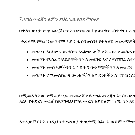
7. የግል መረጃን ለምን ያህል ጊዜ እንደምናቆይ
በተለየ ሁኔታ የግል መረጃዎን እንድንሰርዝ ካልጠየቁን በስተቀር፣
ተፈጻሚ የሚሆነውን የማቆያ ጊዜ ስንወስን፣ የተለያዩ መመዘኛዎች
መዝገቡ እርስዎ የጠየቁትን አገልግሎቶች ለእርስዎ ለመስጠት
መዝገቡ የአሰራር ሂደቶቻችንን ለመደገፍ እና ለማሻሻል ለም
መዝገቡ መብቶቻችንን እና ይሕግ ጥቅሞቻችንን ለመጠበቅ ለ
መዝገቡ የሚመለከታቸው ሕጎችን እና ደንቦችን ለማክበር ለ
በሚመለከተው የማቆያ ጊዜ መጨረሻ ላይ የግል መረጃን እንሰርዛለን
አልባ የተደረገ መረጃ ከእንግዲህ የግል መረጃ አይደለም፣ ነገር ግን
እንዲሁም፣ ከእንግዲህ ንቁ የመለያ ተጠቃሚ ካልሆኑ ወይም የማጭ