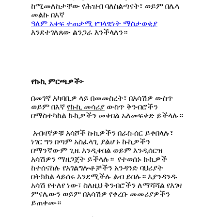
ከሚመለከታቸው የሕዝብ ባለስልጣናት፣ ወይም በሌላ
መልኩ በእኛ
ዓለም
አቀፍ
ተጠቃሚ
የግላዊነት
ማስታወቂያ
እንደተገለጸው ልንጋራ እንችላለን።
የኩኪ
ምርጫዎች፦
በመገኛ አካባቢዎ ላይ በመመስረት፣ በአሳሽዎ ውስጥ
ወይም በእኛ
የኩኪ
መሳሪያ
ውስጥ ቅንብሮችን
በማስተካከል ኩኪዎችን መቀበል አለመፍቀድ ይችላሉ።
አብዛኛዎቹ አሳሾች ኩኪዎችን በራስ-ሰር ይቀበላሉ፣
ነገር ግን በጣም አስፈላጊ ያልሆኑ ኩኪዎችን
በማንኛውም ጊዜ እንዲቀበል ወይም እንዲሰርዝ
አሳሽዎን ማዘጋጀት ይችላሉ። የተወሰኑ ኩኪዎች
ከተሰናከሉ የአገልግሎቶቻችን አንዳንድ ባህሪያት
በትክክል ላይሰሩ እንደሚችሉ ልብ ይበሉ። እያንዳንዱ
አሳሽ የተለየ ነው፣ ስለዚህ ቅንብሮችን ለማሻሻል የእገዛ
ምናሌውን ወይም በአሳሽዎ የቀረቡ መመሪያዎችን
ይጠቀሙ።