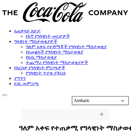
አጠቃላይ እይታ
የእኛ የግላዊነት መርሆዎች
ግላዊነት ማስታወቂያዎች
ዓለም አቀፍ የተሸማቾች የግላዊነት ማስታወቂያ
የአመልካች የግላዊነት ማስታወቂያ
የኩኪ ማስታወቂያ
ተጨማሪ የግላዊነት ማስታወቂያዎች
የእርስዎ የግላዊነት ምርጫዎች
የግላዊነት ጥያቄ ያቅርቡ
ያግኙን
አገር መምረጫ
Amharic
ዓለም
አቀፍ
የተጠቃሚ
የግላዊነት
ማስታወ