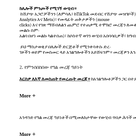
ከሌሎች
ምንጮች
የሚገኝ
ውሂብ።
(
TikTok
)
ከሽያጭ
አጋሮቻችንን
ለምሳሌ፣
ከ
መደብር
የሽያጭ
መዝገቦች
Analytics
Meta)
(mouse
እና
፣
የመዳፊት
ጠቅታዎችን
clicks)
እና
የገጽ
ማሸብለልን
ጨምሮ
የተጠቃሚ
ተሞክሮ
መረጃን
ለመ
-
መልሱ
ስም
)
አልባ
በሆነ
መልኩ
ካልተሰጠ
፣
ከሶስተኛ
ወገን
ውሂብ
አሰባሳቢዎች፣
ከግብ
-
ይህ
ማስታወቂያ
በሌሎች
ድርጅቶች
የሚንቀሳቀሱ
ድረ
ገጾችን
ወይም
የመስመር
ላይ
አገልግሎቶችን
አይሸፍንም።
መረጃዎን
እ
2. የምንሰበስበው የግል መረጃ ዓይነት
እርስዎ
ለእኛ
ለመስጠት
የመረጡት
መረጃ።
ከአገልግሎቶቻችን
ጋር
በተ
More
አንዳንድ
የግል
መረጃ
ዓይነቶች
በሚመለከታቸው
የውሂብ
ጥበቃ
ሕጎች
More