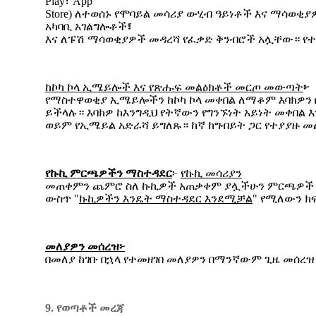
Play፣ App
Store) ለተወሰኑ የሞባይል መሳሪያ ውሂብ ዓይነቶች እና ማሳወቂ
አካባቢ አገልግሎቶች
፣
እና ለፑሽ ማሳወቂያዎች መዳረሻ የፈቃድ ቅንብሮች አሏቸው። የተ
ከኮካ
ኮላ
ኢሜይሎች
እና
የጽሑፍ
መልዕክቶች
መርጦ
መውጣት
፦
የማስተዋወቂያ ኢሜይሎችን ከኮካ ኮላ መቀበል ለማቆም እባክዎን 
ይችላሉ። እባክዎ ከእንግዲህ የትኛውን የግንኙነት አይነት መቀበል
ወይም የኢሜይል አድራሻ ይግለጹ። ከኛ ከግብይት ጋር የተያያዙ 
የኩኪ
ምርጫዎችን
ማስተዳደር
፦
የኩኪ
መሳሪያን
መጠቀምን ጨምሮ ስለ ኩኪዎች አጠቃቀም ያሏችሁን ምርጫዎች
ውስጥ "
ኩኪዎችን
እንዴት
ማስተዳደር
እንደሚቻል
" የሚለውን ክ
መለያዎን
መሰረዝ፦
በመለያ ከገቡ በኋላ የተመዘገበ መለያዎን በማንኛውም ጊዜ መሰረዝ
9. የወጣቶች መረጃ