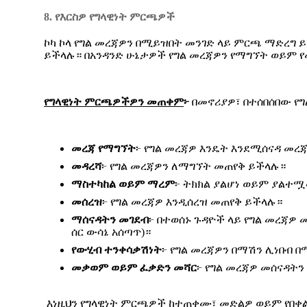
8. የእርስዎ የግላዊነት ምርጫዎች
ኮካ ኮላ የግል መረጃዎን በሚይዝበት መንገድ ላይ ምርጫ ማድረግ 
ይችላሉ። በአንዳንድ ሁኔታዎች የግል መረጃዎን የማግኘት ወይም 
የግላዊነት
ምርጫዎችዎን
መጠቀም
፦
በመኖሪያዎ፣ በተሰበሰበው የ
መረጃ
የማግኘት
፦ የግል መረጃዎ እንዴት እንደሚሰናዳ መረ
መዳረሻ
፦ የግል መረጃዎን ለማግኘት መጠየቅ ይችላሉ።
ማስተካከል
ወይም
ማረም
፦ ትክክል ያልሆነ ወይም ያልተሟ
መሰረዝ
፦ የግል መረጃዎ እንዲሰረዝ መጠየቅ ይችላሉ።
ማሰናዳትን
መገደብ
፦ በተወሰኑ ጉዳዮች ላይ የግል መረጃዎ
ሰር ውሳኔ አሰጣጥ)።
የውሂብ
ተንቀሳቃሽነት
፦ የግል መረጃዎን በማሽን ሊነበብ 
መቃወም
ወይም
ፈቃድን
መሻር
፦ የግል መረጃዎ መሰናዳት
እነዚህን የግላዊነት ምርጫዎች ከተጠቀሙ፣ መድልዎ ወይም የበቀል