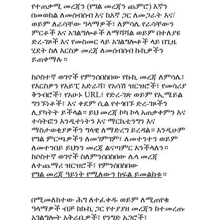
የተጠቃሚ መረጃን (የግል መረጃን ጨምሮ) እኛን
በመወከል ለመሰብሰብ እና ከእኛ ጋር ለመጋራት እና/
ወይም ለራሳቸው ዓላማዎች፣ ለምሳሌ የራሳቸውን
ምርቶች እና አገልግሎቶች ለማሻሻል ወይም በተለያዩ
ድረ-ገጾች እና የመስመር ላይ አገልግሎቶች ላይ በጊዜ
ሂደት ስለ እርስዎ መረጃ ለመሰብሰብ ኩኪዎችን
ይጠቀማሉ።
ከሶስተኛ ወገኖች የምንሰበስበው የኩኪ መረጃ ለምሳሌ፣
የእርስዎን የአይፒ አድራሻ፣ የአሳሽ ዝርዝሮች፣ የመሳሪያ
ቅንብሮች፣ የአሁኑ URL፣ የድረ-ገጽ ወይም የኢሜይል
ግንኙነቶች፣ እና ቀደም ሲል የተጎበኙ ድረ-ገጾችን
ሊያካትት ይችላል። ይህ መረጃ ኮካ ኮላ አጠቃቀምን እና
ተሳትፎን እንዲተነትን እና ማርኬቲንግን እና
ማስታወቂያዎችን ግላዊ ለማድረግ ይረዳል። እንዲሁም
የግል ምርጫዎችን ለመገምገም፣ ለመተንተን ወይም
ለመተንበይ ይህንን መረጃ ልናጣምር እንችላለን።
ከሶስተኛ ወገኖች ስለምንሰበስበው ሌላ መረጃ
ለተጨማሪ ዝርዝሮች፣ የምንሰበስበው
የግል
መረጃ
ዓይነት
የሚለውን
ክፍል
ይመልከቱ
።
በሚመለከተው ሕግ ለተፈቀዱ ወይም ለሚጠየቁ
ዓላማዎች ብቻ ከኩኪ ጋር የተያያዘ መረጃን ከተመረጡ
አገልግሎት አቅራቢዎች፣ የንግድ አጋሮች፣