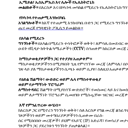
ኢሜይል፣
ኤስኤምኤስ
እና
ሌሎች
የኤሌክትሮኒክ
መልዕክቶች።
በእርስዎ
እና
በኮካ
ኮላ
መካከል
የሚደረጉ
የኤሌክትሮኒክ
ግን
የኮካ
ኮላ
የተጠቃሚ
እንክብካቤ
አገልግሎቶች።
ከእኛ
የተጠቃሚ
እንክብካቤ
ቡድን
ጋር
የሚደረጉ
ግንኙነ
ጤና
መረጃ
የግላዊነት
ፖሊሲን
ይመልከቱ።
በአካል
የሚደረጉ
ግንኙነቶች።
በአካል
በሚደረጉ
ተሳትፎዎች
ወቅት፣
ለምሳሌ
በመደብር
ው
(
CCTV
)
ዑደት
የቪዲዮ
ክትትል
ካሜራዎችን
ስንጠቀም
ከእርስዎ
መረጃ
ከማስታወቂያዎቻችን
ጋር
የተያያዘ
አጠቃቀም።
(
ማስታወቂያዎቻችንን
በሚያዩበት
ጊዜ
የምናገኘው
መረጃ
ለምሳሌ፣
በ
ገጽ
ላይ
ያለ
ማስታወቂያችንን
ሲጫኑ
ወይም
ሲያዩ፣
ስለዚህ
አጠቃቀም
የዕድል
ሽልማት፣
ውድድር
ወይም
ሌላ
የማስተዋወቂያ
ወይም
የታማኝነት
ፕሮግራም
ለማስተዳደር
ሽልማት
በሚያስገኙ
ውድድሮች፣
የመስመር
ላይ
እና
ከመ
ወይም
ለታማኝነት
ፕሮግራም
ሲመዘገቡ
የሚሰጧቸው
ዝርዝር
መረጃዎ
እኛ
የምንፈጥረው
ውሂብ።
ከእርስዎ
ጋር
በሚኖረን
ግንኙነት
ወቅት፣
ስለ
እርስዎ
የግል
መረጃ
ልንፈጥ
-
ገጾቻችንን
ወይም
መተግበሪያዎቻችንን
ሲጠቀሙ
በራስ
(IP)
ሰር
የሚሰበሰቡ
መረጃዎች፤
ይህም
የአይፒ
አድራሻ፣
የመሳሪያ
መታ
)
ገጾቻችን
ጋር
ያደረገቱን
ግንኙነት
ያጠቃልላል
።