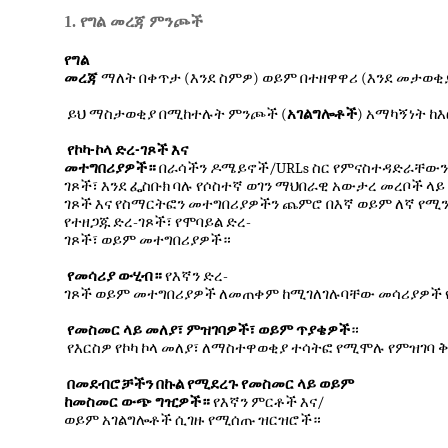
1. የግል መረጃ ምንጮች
የግል
(
)
(
መረጃ
ማለት
በቀጥታ
እንደ
ስምዎ
ወይም
በተዘዋዋሪ
እንደ
መታወቂ
(
)
ይህ
ማስታወቂያ
በሚከተሉት
ምንጮች
አገልግሎቶች
አማካኝነት
ከእ
-
-
የኮካ
ኮላ
ድረ
ገጾች
እና
/URLs
መተግበሪያዎች።
በራሳችን
ዶሜይኖች
ስር
የምናስተዳድራቸውን
ገጾች፣
እንደ
ፌስቡክ
ባሉ
የሶስተኛ
ወገን
ማህበራዊ
አውታረ
መረቦች
ላይ
ገጾች
እና
የስማርትፎን
መተግበሪያዎችን
ጨምሮ
በእኛ
ወይም
ለኛ
የሚ
-
-
የተዘጋጁ
ድረ
ገጾች፣
የሞባይል
ድረ
ገጾች፣
ወይም
መተግበሪያዎች።
-
የመሳሪያ
ውሂብ።
የእኛን
ድረ
ገጾች
ወይም
መተግበሪያዎች
ለመጠቀም
ከሚገለገሉባቸው
መሳሪያዎች
የመስመር
ላይ
መለያ፣
ምዝገባዎች፣
ወይም
ጥያቄዎች
።
የእርስዎ
የኮካ
ኮላ
መለያ፣
ለማስተዋወቂያ
ተሳትፎ
የሚሞሉ
የምዝገባ
ቅ
በመደብሮቻችን
በኩል
የሚደረጉ
የመስመር
ላይ
ወይም
/
ከመስመር
ውጭ
ግዢዎች።
የእኛን
ምርቶች
እና
ወይም
አገልግሎቶች
ሲገዙ
የሚሰጡ
ዝርዝሮች።