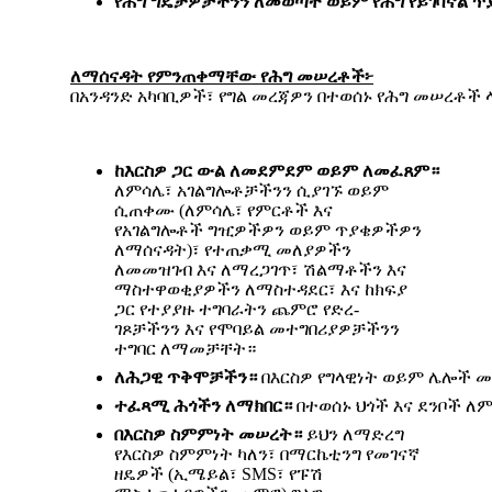
የሕግ
ግዴታዎቻችንን
ለመወጣት
ወይም
የሕግ
የይገባኛል
ጥ
ለማሰናዳት
የምንጠቀማቸው
የሕግ
መሠረቶች፦
በአንዳንድ አካባቢዎች፣ የግል መረጃዎን በተወሰኑ የሕግ መሠረቶች
ከእርስዎ
ጋር
ውል
ለመደምደም
ወይም
ለመፈጸም።
ለምሳሌ፣ አገልግሎቶቻችንን ሲያገኙ ወይም
ሲጠቀሙ (ለምሳሌ፣ የምርቶች እና
የአገልግሎቶች ግዢዎችዎን ወይም ጥያቄዎችዎን
ለማሰናዳት)፣ የተጠቃሚ መለያዎችን
ለመመዝገብ እና ለማረጋገጥ፣ ሽልማቶችን እና
ማስተዋወቂያዎችን ለማስተዳደር፣ እና ከክፍያ
ጋር የተያያዙ ተግባራትን ጨምሮ የድረ-
ገጾቻችንን እና የሞባይል መተግበሪያዎቻችንን
ተግባር ለማመቻቸት።
ለሕጋዊ
ጥቅሞቻችን።
በእርስዎ የግላዊነት ወይም ሌሎች መ
ተፈጻሚ
ሕጎችን
ለማክበር።
በተወሰኑ ህጎች እና ደንቦች ለ
በእርስዎ
ስምምነት
መሠረት።
ይህን ለማድረግ
የእርስዎ ስምምነት ካለን፣ በማርኬቲንግ የመገናኛ
ዘዴዎች (ኢሜይል፣ SMS፣ የፑሽ