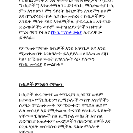
የፒክሰል ታጎችን፣ እና ተመሳሳይ ቴክኖሎጂዎችን (በጋራ
“ኩኪዎች”) እንጠቀማለን። ይህ የኩኪ ማስታወቂያ ኩኪ
ምን እንደሆነ፣ ምን ዓይነት ኩኪዎችን እንደምንጠቀም
እና በሚኖሩበት ቦታ ላይ በመመስረት፣ ኩኪዎችዎን
እንዴት ማስተዳደር እንደሚችሉ ያብራራል። አንዳንድ
ድረ-ገጾቻችን ወይም መተግበሪያዎቻችን በቀጥታ
የሚተገናኝ የተለየ
የኩኪ
ማስታወቂያ
ሊኖራቸው
ይችላል።
የምንጠቀማቸው ኩኪዎች እንደ አካባቢዎ እና እንደ
ሚጠቀሙበት አገልግሎት ይለያያሉ። ለበለጠ መረጃ፣
ካለ፣ በሚጠቀሙበት አገልግሎት ላይ ያለውን
የኩኪ
መሳሪያ
ይመልከቱ።
ኩኪዎች
ምንድን
ናቸው
?
ኩኪዎች ድረ-ገጽን፣ መተግበሪያን ሲጎበኙ፣ ወይም
በተወሰኑ የማርኬቲንግ ኢሜይሎች ውስጥ አገናኞችን
ሲጫኑ በሚጠቀሙት ኮምፒውተር፣ ሞባይል ወይም
ሌላ መሳሪያ ላይ የሚቀመጡ ትናንሽ የጽሑፍ ፋይሎች
ናቸው። ፒክሰሎች ስለ ኢሜይል መከፈት እና ስለ
ድርጣቢያ አጠቃቀም መረጃዎችን በድርጣቢያዎች እና
በጊዜ ሂደት መሰብሰብ የሚችሉ ግልጽ ምስሎች
ናቸው።