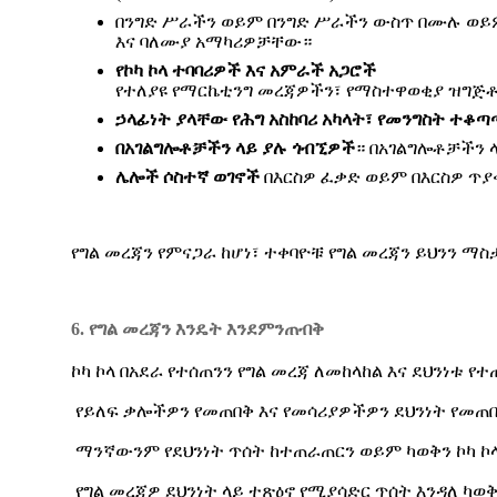
በንግድ ሥራችን ወይም በንግድ ሥራችን ውስጥ በሙሉ ወይ
እና ባለሙያ አማካሪዎቻቸው።
የኮካ
ኮላ
ተባባሪዎች
እና
አምራች
አጋሮች
የተለያዩ የማርኬቲንግ መረጃዎችን፣ የማስተዋወቂያ ዝግጅቶ
ኃላፊነት
ያላቸው
የሕግ
አስከባሪ
አካላት፣
የመንግስት
ተቆጣ
በአገልግሎቶቻችን
ላይ
ያሉ
ጎብኚዎች
። በአገልግሎቶቻችን 
ሌሎች
ሶስተኛ
ወገኖች
በእርስዎ ፈቃድ ወይም በእርስዎ ጥያ
የግል መረጃን የምናጋራ ከሆነ፣ ተቀባዮቹ የግል መረጃን ይህንን ማ
6. የግል መረጃን እንዴት እንደምንጠብቅ
ኮካ ኮላ በአደራ የተሰጠንን የግል መረጃ ለመከላከል እና ደህንነቱ
የይለፍ ቃሎችዎን የመጠበቅ እና የመሳሪያዎችዎን ደህንነት የመጠበ
ማንኛውንም የደህንነት ጥሰት ከተጠራጠርን ወይም ካወቅን ኮካ ኮላ
የግል መረጃዎ ደህንነት ላይ ተጽዕኖ የሚያሳድር ጥሰት እንዳለ 