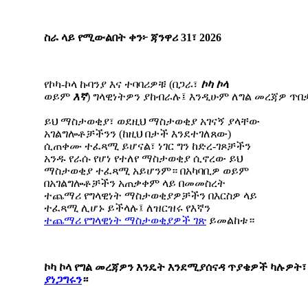
ስራ
ላይ
የሚውልበት
ቀን፦
ጃንዋሪ
31
፣
2026
የኮካ-ኮላ ኩባንያ እና ተባባሪዎቹ (በጋራ፣
ኮካ
ኮላ
ወይም
እኛ
) ግላዊነትዎን ያከብራሉ፤ እንዲሁም ለግል መረጃዎ ጥበ
ይህ ማስታወቂያ፣ ወደዚህ ማስታወቂያ አገናኝ ያላቸው
አገልግሎቶቻችንን (ከዚህ በታች እንደተገለጸው)
ሲጠቀሙ ተፈጻሚ ይሆናል፣ ነገር ግን ከድረ-ገጾቻችን
አንዱ የራሱ የሆነ የተለየ ማስታወቂያ ሲኖረው ይህ
ማስታወቂያ ተፈጻሚ አይሆንም። በአካባቢዎ ወይም
በአገልግሎቶቻችን አጠቃቀም ላይ በመመስረት
ተጨማሪ የግላዊነት ማስታወቂያዎቻችን በእርስዎ ላይ
ተፈጻሚ ሊሆኑ ይችላሉ፤ ለዝርዝሩ የእኛን
ተጨማሪ
የግላዊነት
ማስታወቂያዎች
ገጽ
ይመልከቱ።
ኮካ
ኮላ
የግል
መረጃዎን
እንዴት
እንደሚያሰናዳ
ጥያቄዎች
ካሉዎት፣
ያነጋግሩን
።