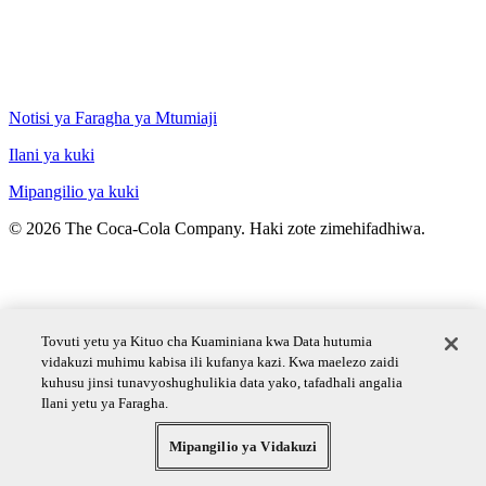
Notisi ya Faragha ya Mtumiaji
Ilani ya kuki
Mipangilio ya kuki
© 2026 The Coca‑Cola Company. Haki zote zimehifadhiwa.
Tovuti yetu ya Kituo cha Kuaminiana kwa Data hutumia
vidakuzi muhimu kabisa ili kufanya kazi. Kwa maelezo zaidi
kuhusu jinsi tunavyoshughulikia data yako, tafadhali angalia
Ilani yetu ya Faragha.
Mipangilio ya Vidakuzi