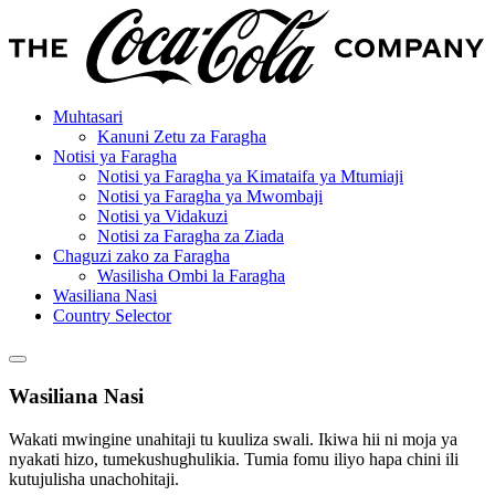
Muhtasari
Kanuni Zetu za Faragha
Notisi ya Faragha
Notisi ya Faragha ya Kimataifa ya Mtumiaji
Notisi ya Faragha ya Mwombaji
Notisi ya Vidakuzi
Notisi za Faragha za Ziada
Chaguzi zako za Faragha
Wasilisha Ombi la Faragha
Wasiliana Nasi
Country Selector
Wasiliana Nasi
Wakati mwingine unahitaji tu kuuliza swali. Ikiwa hii ni moja ya
nyakati hizo, tumekushughulikia. Tumia fomu iliyo hapa chini ili
kutujulisha unachohitaji.