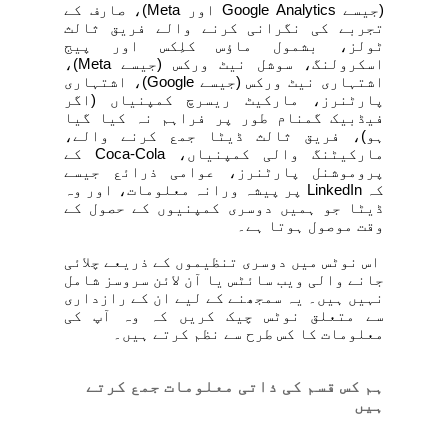
(جیسے
Google Analytics
اور
Meta
)، صارف کے
تجربے کی نگرانی کرنے والے فریق ثالث
ٹولز، بشمول ماؤس کلِکس اور پیج
اسکرولنگ، سوشل نیٹ ورکس (جیسے
Meta
)،
اشتہاری نیٹ ورکس (جیسے
Google
)، اشتہاری
پارٹنرز، مارکیٹ ریسرچ کمپنیاں (اگر
فیڈبیک گمنام طور پر فراہم نہ کیا گیا
ہو)، فریق ثالث ڈیٹا جمع کرنے والے،
مارکیٹنگ والی کمپنیاں،
Coca-Cola
کے
پروموشنل پارٹنرز، عوامی ذرائع جیسے
کہ
LinkedIn
پر پیشہ ورانہ معلومات، اور وہ
ڈیٹا جو ہمیں دوسری کمپنیوں کے حصول کے
وقت موصول ہوتا ہے۔
اس نوٹس میں دوسری تنظیموں کے ذریعے چلائی
جانے والی ویب سائٹس یا آن لائن سروسز شامل
نہیں ہیں۔ یہ سمجھنے کے لیے ان کے رازداری
سے متعلق نوٹس چیک کریں کہ وہ آپ کی
معلومات کا کس طرح سے نظم کرتے ہیں۔
ہم کس قسم کی ذاتی معلومات جمع کرتے
ہیں