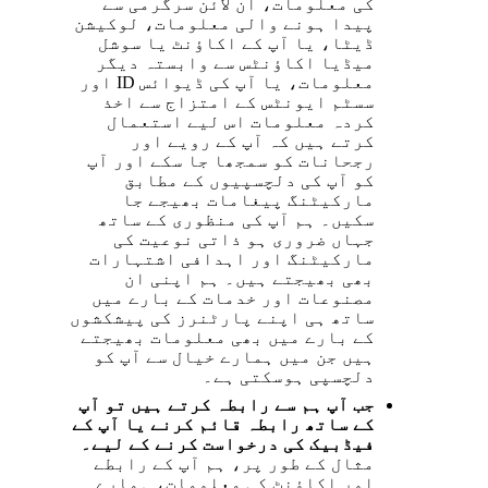
کی معلومات، آن لائن سرگرمی سے
پیدا ہونے والی معلومات، لوکیشن
ڈیٹا، یا آپ کے اکاؤنٹ یا سوشل
میڈیا اکاؤنٹس سے وابستہ دیگر
معلومات، یا آپ کی ڈیوائس ID اور
سسٹم ایونٹس کے امتزاج سے اخذ
کردہ معلومات اس لیے استعمال
کرتے ہیں کہ آپ کے رویے اور
رجحانات کو سمجھا جا سکے اور آپ
کو آپ کی دلچسپیوں کے مطابق
مارکیٹنگ پیغامات بھیجے جا
سکیں۔ ہم آپ کی منظوری کے ساتھ
جہاں ضروری ہو ذاتی نوعیت کی
مارکیٹنگ اور اہدافی اشتہارات
بھی بھیجتے ہیں۔ ہم اپنی ان
مصنوعات اور خدمات کے بارے میں
ساتھ ہی اپنے پارٹنرز کی پیشکشوں
کے بارے میں بھی معلومات بھیجتے
ہیں جن میں ہمارے خیال سے آپ کو
دلچسپی ہوسکتی ہے۔
جب آپ ہم سے رابطہ کرتے ہیں تو آپ
کے ساتھ رابطہ قائم کرنے یا آپ کے
فیڈبیک کی درخواست کرنے کے لیے۔
مثال کے طور پر، ہم آپ کے رابطے
اور اکاؤنٹ کی معلومات، ہمارے