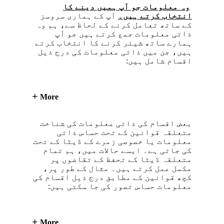
وہ معلومات جو آپ ہمیں دینے کا
انتخاب کرتے ہیں۔
آپ کے ہماری سروسز
کے ساتھ تعامل کرنے کے لحاظ سے، ہم وہ
ذاتی معلومات جمع کرتے ہیں جو آپ
ہمارے ساتھ شیئر کرنے کا انتخاب کرتے
ہیں، جن میں ذاتی معلومات کی درج ذیل
اقسام شامل ہیں:
More
بعض اقسام کی ذاتی معلومات کی شناخت
متعلقہ قوانین کے تحت حساس ذاتی
معلومات یا خصوصی زمرے کے ڈیٹا کے تحت
کی جاتی ہے۔ ایسے حالات میں، ہم تمام
متعلقہ ڈیٹا کے تحفظ کے تقاضوں پر
مکمل عمل کرتے ہیں۔ مثال کے طور پر،
کچھ قوانین کے مطابق درج ذیل اقسام کی
معلومات حساس تصور کی جا سکتی ہیں:
More