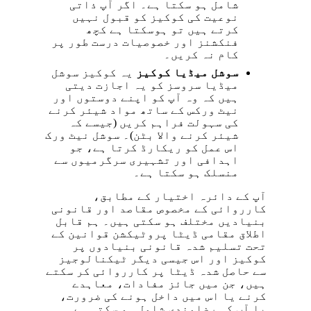
شامل ہو سکتا ہے۔ اگر آپ ذاتی
نوعیت کی کوکیز کو قبول نہیں
کرتے ہیں تو ہوسکتا ہے کچھ
فنکشنز اور خصوصیات درست طور پر
کام نہ کریں۔
سوشل میڈیا کوکیز
یہ کوکیز سوشل
میڈیا سروسز کو یہ اجازت دیتی
ہیں کہ وہ آپ کو اپنے دوستوں اور
نیٹ ورکس کے ساتھ مواد شیئر کرنے
کی سہولت فراہم کریں (جیسے کہ
شیئر کرنے والا بٹن)۔ سوشل نیٹ ورک
اس عمل کو ریکارڈ کرتا ہے، جو
اہدافی اور تشہیری سرگرمیوں سے
منسلک ہو سکتا ہے۔
آپ کے دائرہ اختیار کے مطابق،
کارروائی کے مخصوص مقاصد اور قانونی
بنیادیں مختلف ہو سکتی ہیں۔ ہم قابل
اطلاق مقامی ڈیٹا پروٹیکشن قوانین کے
تحت تسلیم شدہ قانونی بنیادوں پر
کوکیز اور اس جیسی دیگر ٹیکنالوجیز
سے حاصل شدہ ڈیٹا پر کارروائی کر سکتے
ہیں، جن میں جائز مفادات، معاہدے
کرنے یا اس میں داخل ہونے کی ضرورت،
یا آپ کی رضامندی شامل ہو سکتی ہے۔