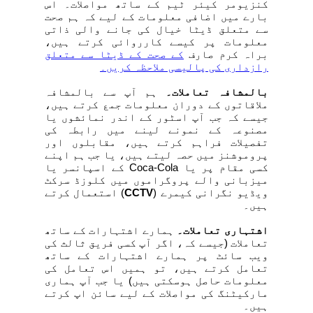
کنزیومر کیئر ٹیم کے ساتھ مواصلات۔ اس
بارے میں اضافی معلومات کے لیے کہ ہم صحت
سے متعلق ڈیٹا خیال کی جانے والی ذاتی
معلومات پر کیسے کارروائی کرتے ہیں،
براہ کرم صارف
کے صحت کے ڈیٹا سے متعلق
رازداری کی پالیسی ملاحظہ کریں۔
بالمشافہ تعاملات۔
ہم آپ سے بالمشافہ
ملاقاتوں کے دوران معلومات جمع کرتے ہیں،
جیسے کہ جب آپ اسٹور کے اندر نمائشوں یا
مصنوعہ کے نمونے لینے میں رابطہ کی
تفصیلات فراہم کرتے ہیں، مقابلوں اور
پروموشنز میں حصہ لیتے ہیں، یا جب ہم اپنے
کسی مقام پر یا Coca-Cola کے اسپانسر یا
میزبانی والے پروگراموں میں کلوزڈ سرکٹ
ویڈیو نگرانی کیمرے (
CCTV
) استعمال کرتے
ہیں۔
اشتہاری تعاملات۔
ہمارے اشتہارات کے ساتھ
تعاملات (جیسے کہ، اگر آپ کسی فریق ثالث کی
ویب سائٹ پر ہمارے اشتہارات کے ساتھ
تعامل کرتے ہیں، تو ہمیں اس تعامل کی
معلومات حاصل ہوسکتی ہیں) یا جب آپ ہماری
مارکیٹنگ کی مواصلات کے لیے سائن اپ کرتے
ہیں۔