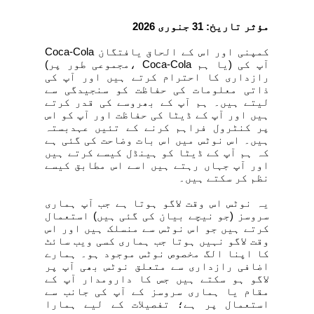
مؤثر تاریخ: 31 جنوری
2026
Coca-Cola کمپنی اور اس کے الحاق یافتگان
(مجموعی طور پر، Coca-Cola یا ہم) آپ کی
رازداری کا احترام کرتے ہیں اور آپ کی
ذاتی معلومات کی حفاظت کو سنجیدگی سے
لیتے ہیں۔ ہم آپ کے بھروسے کی قدر کرتے
ہیں اور آپ کے ڈیٹا کی حفاظت اور آپ کو اس
پر کنٹرول فراہم کرنے کے تئیں عہدبستہ
ہیں۔ اس نوٹس میں اس بات وضاحت کی گئی ہے
کہ ہم آپ کے ڈیٹا کو ہینڈل کیسے کرتے ہیں
اور آپ جہاں رہتے ہیں اسے اس مطابق کیسے
نظم کر سکتے ہیں۔
یہ نوٹس اس وقت لاگو ہوتا ہے جب آپ ہماری
سروسز (جو نیچے بیان کی گئی ہیں) استعمال
کرتے ہیں جو اس نوٹس سے منسلک ہیں اور اس
وقت لاگو نہیں ہوتا جب ہماری کسی ویب سائٹ
کا اپنا الگ مخصوص نوٹس موجود ہو۔ ہمارے
اضافی رازداری سے متعلق نوٹس بھی آپ پر
لاگو ہو سکتے ہیں جس کا دارومدار آپ کے
مقام یا ہماری سروسز کے آپ کی جانب سے
استعمال پر ہے؛ تفصیلات کے لیے ہمارا