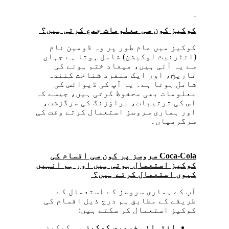
کوکیز کون سی معلومات جمع کرتی ہیں؟
کوکیز میں عام طور پر وہ ڈومین نام
(انٹرنیٹ لوکیشن) شامل ہوتا ہے جہاں
سے یہ آئی ہیں، میعاد ختم ہونے کی
تاریخ، اور ایک منفرد شناخت کنندہ
شامل ہوتا ہے۔ یہ آپ کی ڈیوائس کی
معلومات بھی محفوظ کرتی ہیں، جیسے کہ
اس کی ترتیبات، براؤزنگ کی سرگزشت،
اور ہماری سروسز استعمال کرتے وقت کی
سرگرمیاں۔
Coca-Cola
سروسز پر کون سی اقسام کی
کوکیز استعمال ہوتی ہیں اور ہم انہیں
کیوں استعمال کرتے ہیں؟
آپ کے ہماری سروسز کے استعمال کے
طریقے کے مطابق ہم درج ذیل اقسام کی
کوکیز استعمال کر سکتے ہیں:
انتہائی ضروری کوکیز
یہ کوکیز