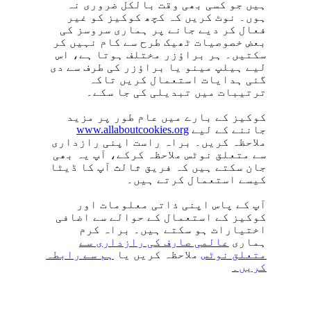
ہیں جو کسی بھی وقت بالکل ضروری نہ
ہوں۔ نوٹ کریں کہ کچھ کوکیز کو غیر
فعال کر دیے جانے پر ہماری سروسز کی
بعض خصوصیات ٹھیک طرح سے کام نہیں کر
سکتیں۔ ہر براؤزر مختلف ہوتا ہے، اس
لیے ہیلپ مینو یا براؤزر کی طرف سے دی
گئی ہدایات استعمال کریں تاکہ
ترتیبات میں تبدیلی کی جا سکے۔
کوکیز کے بارے میں عام طور پر مزید
جاننے کے لیے
www.allaboutcookies.org
ملاحظہ کریں۔ براہ راست اپنی رازداری
سے متعلق نوٹس ملاحظہ کرکے، آپ یہ بھی
جان سکتے ہیں کہ فریق ثالث آپ کا ڈیٹا
کیسے استعمال کرتے ہیں۔
آپ کے پاس اپنی ذاتی معلومات اور
کوکیز کے استعمال کے حوالے سے اضافی
اختیارات ہو سکتے ہیں۔ براہ کرم
ہماری
عالمی صارف کی رازداری سے
متعلق نوٹس
ملاحظہ کریں یا
ہم سے رابطہ
کریں۔