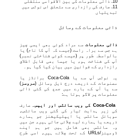
10. ذاتی معلومات کی بین الاقوامی منتقلی
11. صارف کی رازداری سے متعلق اس نوٹس میں
تبدیلیاں
ذاتی معلومات کے وسائل
ذاتی معلومات
سے مراد کوئی بھی ایسی چیز
ہے جس سے براہ راست (جیسے کہ آپ کا نام) یا
بالواسطہ طور پر (جیسے کوئی شناختی نمبر)
آپ کی شناخت ہو، یا جیسا بھی قابل اطلاق
رازداری کے قوانین میں بیان کیا گیا ہو۔
یہ نوٹس آپ سے یا Coca-Cola برانڈز یا
مصنوعات کے ذریعے درج ذیل وسائل (
سروسز
)
سے یا آپ کے بارے میں جمع کی گئی ذاتی
معلومات پر لاگو ہوتا ہے:
Coca-Cola
کی ویب سائٹس اور ایپس۔
صارف
کی زیر ہدایت تیار کی گئی ویب سائٹس،
موبائل سائٹس یا ایپلیکیشنز جو ہمارے
ذریعے یا ہمارے لیے چلائی جاتی ہیں، جن میں
وہ سائٹس بھی شامل ہیں جو ہم اپنے
ڈومینز/‏
URLs
کے تحت چلاتے ہیں، اسی طرح