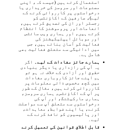
استعمال کرتے ہیں (جیسے کہ، اپنی
مصنوعات اور سروسز کی خریداری یا
درخواستوں پر کارروائی کرنے کے
لیے)، صارفین کے اکاؤنٹس کو
رجسٹر اور ان کی تصدیق کرتے ہیں،
انعامات اور پروموشنز کا انتظام
کرتے ہیں، اور ہماری ویب سائٹس
اور موبائل ایپلیکیشنز کی
فعالیت کو آسان بناتے ہیں، جس
میں ادائیگی سے متعلق فعالیت بھی
شامل ہے۔
ہمارے جائز مفادات کے لیے۔
اگر
یہ آپ کی رازداری یا دیگر بنیادی
حقوق اور آزادی کے خلاف نہ ہو تو
ہم اپنے جائز کاروباری مفادات
میں کچھ مخصوص ذاتی معلومات پر
کارروائی کرتے ہیں، مثال کے طور
پر آپ کے اکاؤنٹس، ہماری سروسز،
ہماری مارکیٹنگ، اور آپ کی
درخواستوں سے متعلق آپ سے مواصلت
کرنے، یا اپنے ضوابط، معاہدات،
اور پالیسیوں کو نافذ کرنے کے
لیے۔
قابل اطلاق قوانین کی تعمیل کرنے