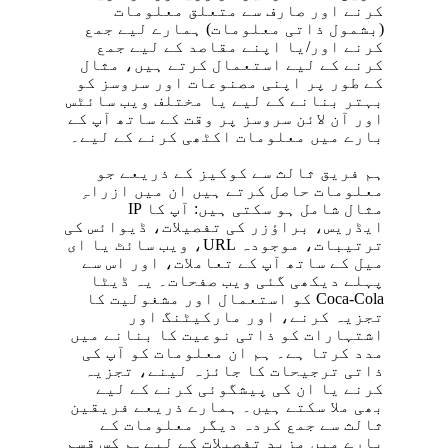
کرنے اور صارف سے متعلق معلومات
(بشمول ذاتی معلومات) ہمارے لیے جمع
کرنے اور/یا اپنے مقاصد کے لیے جمع
کرنے کے لیے استعمال کرتے ہیں، مثال
کے طور پر اپنی مصنوعات اور سروسز کو
بہتر بنانے کے لیے یا مختلف ویب سائٹس
اور آن لائن سروسز پر وقت کے ساتھ آپ کے
بارے میں معلومات اکٹھی کرنے کے لیے۔
ہم فریق ثالث سے کوکیز کے ذریعے جو
معلومات حاصل کرتے ہیں ان میں ازراہِ
مثال شامل ہو سکتی ہیں: آپ کا IP
ایڈریس، براؤزر کی تفصیلات، ڈیوائس کی
ترتیبات، موجودہ URL، ویب سائٹ یا ای
میل کے ساتھ آپ کے تعاملات، اور اس سے
پہلے دیکھی گئی ویب صفحات۔ یہ ڈیٹا
Coca-Cola کو استعمال اور مشغولیت کا
تجزیہ کرنے، اور مارکیٹنگ اور
اشتہارات کو ذاتی نوعیت کا بنانے میں
مدد کرتا ہے۔ ہم ان معلومات کو آپ کی
ذاتی ترجیحات کا جائزہ لینے، تجزیہ
کرنے یا ان کی پیشگوئی کرنے کے لیے
بھی ملا سکتے ہیں۔ ہمارے ذریعے فریقین
ثالث سے جمع کردہ دیگر معلومات کے
بارے میں مزید تفصیلات کے لیےہم
کس قسم