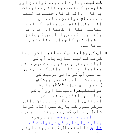
کے لیے۔
ہمارے لیے بعض قوانین اور
ضابطوں کے تحت کچھ ذاتی معلومات
پر کارروائی کرنا، جیسے کہ ٹیکس
سے متعلق قوانین، ساتھ ہی
اندرونی انتظامی مقاصد کے لیے
مناسب ریکارڈ رکھنا اور ضرورت
پڑنے پر حکومتی اداروں کی جائز
درخواستوں کا جواب دینا لازمی
ہوتا ہے۔
آپ کی رضامندی کے ساتھ۔
اگر ایسا
کرنے کے لیے ہمارے پاس آپ کی
اجازت ہوتی ہے، تو ہم مخصوص ذاتی
معلومات پر کارروائی کرتے ہیں،
جس میں آپ کو ذاتی نوعیت کی
پروموشنز اور خصوصی پیشکش
(بشمول ای میل، SMS، یا پُش
نوٹیفکیشن) بھیجنا اور آپ کو
ہمارے برانڈز، مصنوعات،
ایونٹس، اور دیگر پروموشن والی
سرگرمیوں کے بارے میں آگاہ کرنا
شامل ہے۔ آپ کسی بھی وقت ہمارےہم
سے
رابطہ کریں صفح
ے
پر موجود
ہمارے رازداری کی درخواست کے
فار
م
کا استعمال کرتے ہوئے اپنی
منظوری واپس لے سکتے ہیں۔ اپنی