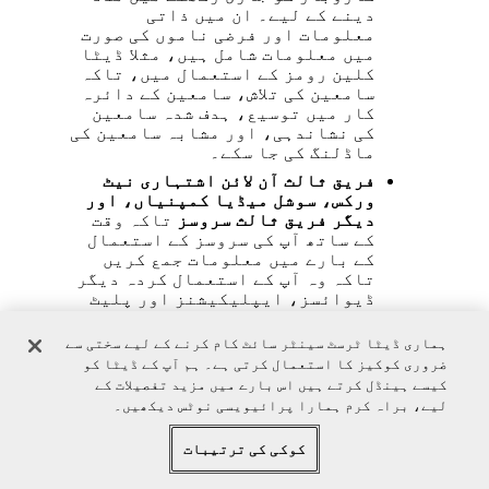
دینے کے لیے۔ ان میں ذاتی
معلومات اور فرضی ناموں کی صورت
میں معلومات شامل ہیں، مثلا ڈیٹا
کلین رومز کے استعمال میں، تاکہ
سامعین کی تلاش، سامعین کے دائرہ
کار میں توسیع، ہدف شدہ سامعین
کی نشاندہی، اور مشابہ سامعین کی
ماڈلنگ کی جا سکے۔
فریق ثالث آن لائن اشتہاری نیٹ
ورکس، سوشل میڈیا کمپنیاں، اور
دیگر فریق ثالث سروسز
تاکہ وقت
کے ساتھ آپ کی سروسز کے استعمال
کے بارے میں معلومات جمع کریں
تاکہ وہ آپ کے استعمال کردہ دیگر
ڈیوائسز، ایپلیکیشنز اور پلیٹ
فارمز پر اشتہارات چلا سکیں یا
دکھا سکیں۔
ہماری ڈیٹا ٹرسٹ سینٹر سائٹ کام کرنے کے لیے سختی سے
ضروری کوکیز کا استعمال کرتی ہے۔ ہم آپ کے ڈیٹا کو
کاروباری پارٹنرز
(منظوری کے
ساتھ، جہاں درکار ہو) تاکہ آپ کو
کیسے ہینڈل کرتے ہیں اس بارے میں مزید تفصیلات کے
اضافی پیشکش فراہم کی جا سکیں،
لیے، براہ کرم ہمارا پرائیویسی نوٹس دیکھیں۔
ہمارے پارٹنرز سے معلومات تک
رسائی ہو، اور اسے مارکیٹنگ کے
کوکی کی ترتیبات
مقاصد کے لیے استعمال کیا جا
سکے۔