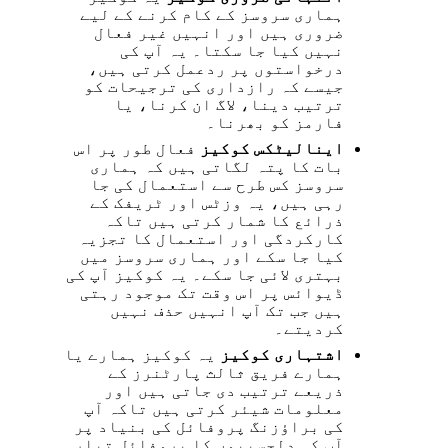
ہماری سروسز کے کام کرنے کے لیے
ضروری ہیں اور انہیں غیر فعال
نہیں کیا جا سکتا۔ یہ آپ کی
درخواستوں پر ردعمل کرتی ہیں،
جیسے کہ رازداری کی ترجیحات کو
ترتیب دینا، لاگ ان کرنا، یا
فارمز کو بھرنا۔
اینالیٹکس کوکیز
فعال طور پر اس
بات کا پتہ لگاتی ہیں کہ ہماری
سروسز کس طرح سے استعمال کی جا
رہی ہیں، یہ وزٹس اور ٹریفک کے
ذرائع کا شمار کرتی ہیں تاکہ
کارکردگی اور استعمال کا تجزیہ
کیا جا سکے اور ہماری سروسز میں
بہتری لائی جا سکے۔ یہ کوکیز آپ کی
ڈیوائس پر اس وقت تک موجود رہتی
ہیں جب تک آپ انہیں حذف نہیں
کردیتے۔
اشتہاری کوکیز
یہ کوکیز ہمارے یا
ہمارے فریق ثالث پارٹنرز کے
ذریعے ترتیب دی جاتی ہیں اور
معلومات شیئر کرتی ہیں تاکہ آپ
کی براؤزنگ پروفائل کی بنیاد پر
آپ کی دلچسپیوں کا پروفائل تیار