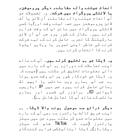
انعام جیتنے والے مقابلے، دیگر پروموشن،
یا لائلٹی پروگرام میں شرکت۔
وہ تفصیلات جو
آپ انعام جیتنے والے مقابلے، آن لائن یا آف
لائن پروموشنز میں حصہ لیتے وقت اور/یا کسی
لائلٹی پروگرام میں سائن اپ کے وقت فراہم
کرتے ہیں۔ مثال کے طور پر، جب آپ آن لائن
مارکیٹنگ کا تجربہ حاصل کرنے کے لیے شرکت
کرنے کی خاطر اپنی تصویر یا ویڈیو اپلوڈ
کرنے کا انتخاب کرتے ہیں۔
وہ ڈیٹا جو ہم تخلیق کرتے ہیں۔
آپ کے ساتھ
اپنے تعاملات کے دوران، ہم آپ کے بارے میں
ذاتی معلومات تخلیق کر سکتے ہیں (جیسے کہ
وہ ڈیٹا جو خودکار طور پر اس وقت جمع ہوتا
ہے جب آپ ہماری ویب سائٹس یا ایپس تک
رسائی حاصل کرتے ہیں، جس میں
IP
ایڈریس،
ڈیوائس
ID
، براؤزر کی قسم، اور ہماری
سائٹس کے ساتھ آپ کا تعامل شامل ہے)۔
دیگر ذرائع سے موصول ہونے والا ڈیٹا۔
ہم
اپنے فریق ثالث پارٹنرز سے بھی آپ کے بارے
میں معلومات جمع کر سکتے ہیں، جن میں سیلز
پارٹنرز (جیے کہ
TikTok
شاپ کے سیلز
ریکارڈز)، ڈیٹا اینالیٹکس فراہم کنندگان