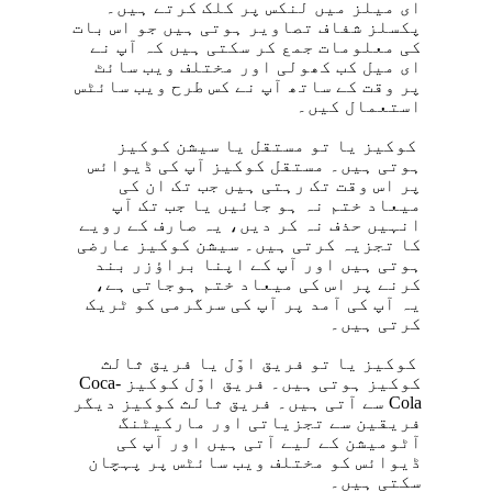
ای میلز میں لنکس پر کلک کرتے ہیں۔
پکسلز شفاف تصاویر ہوتی ہیں جو اس بات
کی معلومات جمع کر سکتی ہیں کہ آپ نے
ای میل کب کھولی اور مختلف ویب سائٹ
پر وقت کے ساتھ آپ نے کس طرح ویب سائٹس
استعمال کیں۔
کوکیز یا تو مستقل یا سیشن کوکیز
ہوتی ہیں۔ مستقل کوکیز آپ کی ڈیوائس
پر اس وقت تک رہتی ہیں جب تک ان کی
میعاد ختم نہ ہو جائیں یا جب تک آپ
انہیں حذف نہ کر دیں، یہ صارف کے رویے
کا تجزیہ کرتی ہیں۔ سیشن کوکیز عارضی
ہوتی ہیں اور آپ کے اپنا براؤزر بند
کرنے پر اس کی میعاد ختم ہوجاتی ہے،
یہ آپ کی آمد پر آپ کی سرگرمی کو ٹریک
کرتی ہیں۔
کوکیز یا تو فریق اوّل یا فریق ثالث
کوکیز ہوتی ہیں۔ فریق اوّل کوکیز Coca-
Cola سے آتی ہیں۔ فریق ثالث کوکیز دیگر
فریقین سے تجزیاتی اور مارکیٹنگ
آٹومیشن کے لیے آتی ہیں اور آپ کی
ڈیوائس کو مختلف ویب سائٹس پر پہچان
سکتی ہیں۔