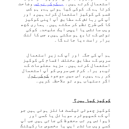
استعمال کرتے ہیں۔
یہکوکی نوٹس
وضاحت
کرتا ہے کہ کوکی کیا ہوتی ہے، ہم کس
قسم کی کوکیز استعمال کرتے ہیں، اور
آپ کی رہائش کے مطابق آپ اپنی کوکیز
کا کس طرح نظم کر سکتے ہیں۔ ہماری کچھ
ویب سائٹس یا ایپس ایک علیحدہ کوکی
نوٹس کے تابع ہو سکتی ہیں، جس کا لنک
براہِ راست دیا جائے گا۔
ہم آپ کی جگہ اور آپ کے زیرِ استعمال
سروس کے مطابق مختلف اقسام کی کوکیز
استعمال کرتے ہیں۔ مزید معلومات کے
لیے، براہ کرم جس سروس کو آپ استعمال
کر رہے ہیں، اس میں موجود
کوکی ٹول
اگر دستیاب ہو، تو ملاحظہ کریں۔
کوکیز کیا ہیں؟
کوکیز چھوٹی ٹیکسٹ فائلز ہوتی ہیں جو
آپ کے کمپیوٹر، موبائل یا کسی اور
ڈیوائس پر تب محفوظ کی جاتی ہیں جب آپ
کسی ویب سائٹ، ایپ یا مخصوص مارکیٹنگ