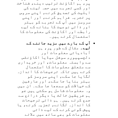
پر، ہم اکاؤنٹ ترتیب دینے، شناخت
اور کسی تجربے میں حصہ لینے کی
اہلیت کی تصدیق کرنے، اپنی سروس
پر تجربہ فراہم کرنے، اور اپنی
سروسز میں آپ کے تجربے کو بہتر
اور ذاتی نوعیت کا بنانے کے لیے
رابطے اور اکاؤنٹ کی معلومات کا
استعمال کرتے ہیں۔
آپ کے بارے میں مزید جاننے کے
لیے۔
مثال کے طور پر، ہم
آبادیاتی معلومات اور
دلچسپیوں، سوشل میڈیا اکاؤنٹس
سے وابستہ معلومات، اور خریداری
سے متعلق معلومات کا استعمال
کرتے ہیں تاکہ ترجیجات کا اندازہ
لگایا جا سکے، اپنی سروسز کو
بہتر بنایا جا سکے، اور صارفین
کے خیالات کو سمجھا جا سکے۔ ان میں
وہ معلومات شامل ہو سکتی ہیں جو
ہم فریقین ثالث یا دیگر ذرائع سے
جمع کرتے ہیں۔ ہم ذاتی ترجیحات
کا اندازہ لگانے، تجزیہ کرنے، یا
پیش گوئی کرنے کے لیے ذاتی
معلومات کو بھی ساتھ میں ملاتے