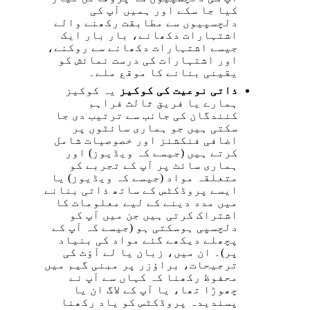
کیا جا سکے اور ہمیں آپ کی
دلچسپیوں سے مطابقت رکھنے والے
اشتہارات دکھانے، بار بار ایک
جیسے اشتہارات دکھانے سے روکنے،
اور اشتہارات کی درست نمائش کو
یقینی بنانے کا موقع ملے۔
ذاتی نوعیت کی کوکیز
یہ کوکیز
ہمارے یا فریق ثالث فراہم
کنندگان کی جانب سے ترتیب دی جا
سکتی ہیں جو ہماری سائٹوں پر
اضافی فنکشنز اور خصوصیات شامل
کرتے ہیں (جیسے کہ ویڈیوز) اور
ہماری سائٹ پر آپ کے تجربے کو
متعلقہ مواد (جیسے کہ ویڈیوز) یا
ایسے پروڈکٹس کے ساتھ ذاتی بنانے
میں مدد دینے کے لیے معلومات کا
اشتراک کرتی ہیں جن میں آپ کو
دلچسپی ہوسکتی ہو (جیسے کہ آپ کے
پچھلے دیکھے گئے مواد کی بنیاد
پر)۔ ان میں، زبان یا لے آؤٹ کی
ترجیحات، براؤزر پر مبنی گیم میں
محفوظ رکھنا کہ کہاں سے آپ نے
چھوڑا تھا، یا آپ کے لاگ ان یا
پسندیدہ پروڈکٹس کو یاد رکھنا