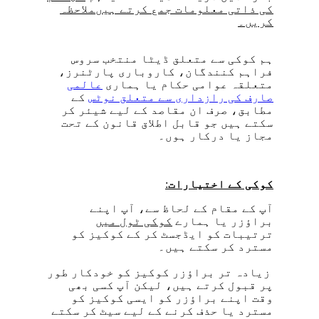
کی ذاتی معلومات جمع کرتے ہیںملاحظہ
کریں۔
ہم کوکی سے متعلق ڈیٹا منتخب سروس
فراہم کنندگان، کاروباری پارٹنرز،
متعلقہ عوامی حکام یا ہماری
عالمی
صارف کی رازداری سے متعلق نوٹس
کے
مطابق، صرف ان مقاصد کے لیے شیئر کر
سکتے ہیں جو قابل اطلاق قانون کے تحت
مجاز یا درکار ہوں۔
کوکی کے اختیارات
:
آپ کے مقام کے لحاظ سے، آپ اپنے
براؤزر یا ہمارے
کوکی ٹول میں
ترتیبات کو ایڈجسٹ کر کے کوکیز کو
مسترد کر سکتے ہیں۔
زیادہ تر براؤزر کوکیز کو خودکار طور
پر قبول کرتے ہیں، لیکن آپ کسی بھی
وقت اپنے براؤزر کو ایسی کوکیز کو
مسترد یا حذف کرنے کے لیے سیٹ کر سکتے