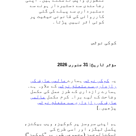
رضامندی سے دستبردار ہونے سے
دستبرداری سے پہلے کی گئی
کارروائی کی قانونی حیثیت پر
کوئی اثر نہیں پڑتا۔
کوکی نوٹس
مؤثر تاریخ: 31 جنوری
2026
یہ
کوکی نوٹس
ہمارے
عالمی صارف کی
رازداری سے متعلق نوٹس
کے علاوہ ہے۔
ہمارے رازداری کے طرز عمل کی مکمل
وضاحت کے لیے براہ کرم مکمل
عالمی
صارف کی رازداری سے متعلق نوٹس
پڑھیں۔]
ہم اپنی سروسز پر کوکیز، ویب بیکنز،
پکسل ٹیگز، اور اسی طرح کی
ٹیکنالوجیز (مجموعی طور پر "کوکیز")