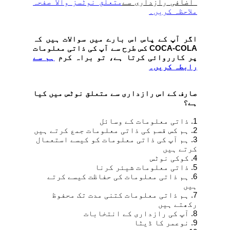
اضافی رازداری سے
متعلق نوٹسز والا صفحہ
ملاحظہ کریں۔
اگر آپ کے پاس اس بارے میں سوالات ہیں کہ
COCA-COLA
کس طرح سے آپ کی ذاتی معلومات
پر کارروائی کرتا ہے، تو براہ کرم
ہم سے
رابطہ
کریں
۔
صارف کے اس رازداری سے متعلق نوٹس میں کیا
ہے؟
1. ذاتی معلومات کے وسائل
2. ہم کس قسم کی ذاتی معلومات جمع کرتے ہیں
3. ہم آپ کی ذاتی معلومات کو کیسے استعمال
کرتے ہیں
4. کوکی نوٹس
5. ذاتی معلومات شیئر کرنا
6. ہم ذاتی معلومات کی حفاظت کیسے کرتے
ہیں
7. ہم ذاتی معلومات کتنی مدت تک محفوظ
رکھتے ہیں
8. آپ کی رازداری کے انتخابات
9. نوعمر کا ڈیٹا