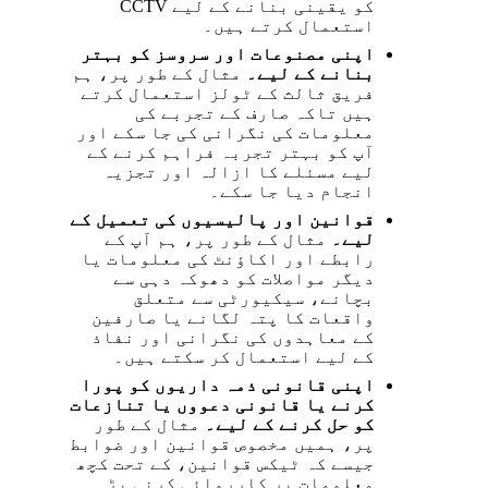
کو یقینی بنانے کے لیے CCTV
استعمال کرتے ہیں۔
اپنی مصنوعات اور سروسز کو بہتر
بنانے کے لیے۔
مثال کے طور پر، ہم
فریق ثالث کے ٹولز استعمال کرتے
ہیں تاکہ صارف کے تجربے کی
معلومات کی نگرانی کی جا سکے اور
آپ کو بہتر تجربہ فراہم کرنے کے
لیے مسئلے کا ازالہ اور تجزیہ
انجام دیا جا سکے۔
قوانین اور پالیسیوں کی تعمیل کے
لیے۔
مثال کے طور پر، ہم آپ کے
رابطے اور اکاؤنٹ کی معلومات یا
دیگر مواصلات کو دھوکہ دہی سے
بچانے، سیکیورٹی سے متعلق
واقعات کا پتہ لگانے یا صارفین
کے معاہدوں کی نگرانی اور نفاذ
کے لیے استعمال کر سکتے ہیں۔
اپنی قانونی ذمہ داریوں کو پورا
کرنے یا قانونی دعووں یا تنازعات
کو حل کرنے کے لیے۔
مثال کے طور
پر، ہمیں مخصوص قوانین اور ضوابط
جیسے کہ ٹیکس قوانین، کے تحت کچھ
معلومات پر کارروائی کرنی پڑ