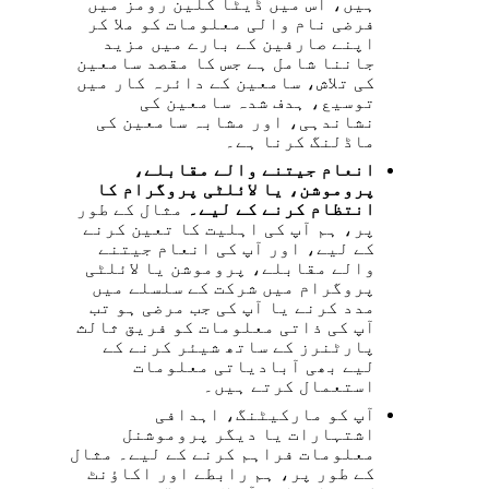
ہیں، اس میں ڈیٹا کلین رومز میں
فرضی نام والی معلومات کو ملا کر
اپنے صارفین کے بارے میں مزید
جاننا شامل ہے جس کا مقصد سامعین
کی تلاش، سامعین کے دائرہ کار میں
توسیع، ہدف شدہ سامعین کی
نشاندہی، اور مشابہ سامعین کی
ماڈلنگ کرنا ہے۔
انعام جیتنے والے مقابلے،
پروموشن، یا لائلٹی پروگرام کا
انتظام کرنے کے لیے۔
مثال کے طور
پر، ہم آپ کی اہلیت کا تعین کرنے
کے لیے، اور آپ کی انعام جیتنے
والے مقابلے، پروموشن یا لائلٹی
پروگرام میں شرکت کے سلسلے میں
مدد کرنے یا آپ کی جب مرضی ہو تب
آپ کی ذاتی معلومات کو فریق ثالث
پارٹنرز کے ساتھ شیئر کرنے کے
لیے بھی آبادیاتی معلومات
استعمال کرتے ہیں۔
آپ کو مارکیٹنگ، اہدافی
اشتہارات یا دیگر پروموشنل
معلومات فراہم کرنے کے لیے۔ مثال
کے طور پر، ہم رابطے اور اکاؤنٹ