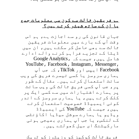
ہم فریقین ثالث سے کون سی معلومات جمع
یا ان کے ساتھ شیئر کرتے ہیں؟
جہاں قانون کی رو سے اجازت ہے، ہم اس
وقت آپ کے بارے میں معلومات فریقین
ثالث سے بھی حاصل کر سکتے ہیں، ان میں
ڈیٹا کے تجزیے فراہم کرنے والے ادارے
شامل ہیں، جیسے کہ Google Analytics،
YouTube، Facebook، Instagram، Messenger،
Facebook ایپس اور TikTok، کہ جب آپ
ہماری سروسز یا کسی تیسرے فریق کی ویب
سائٹ استعمال کرتے ہیں۔ مثال کے طور
پر، جب آپ کسی فریق ثالث کی ویب سائٹ
پر ہمارے اشتہارات میں سے کسی ایک پر
کلک کرتے ہیں، یا ہماری سروسز کے اندر
کوئی ایمبیڈڈ خصوصیت استعمال کرتے
ہیں، جیسے کہ YouTube کی ایمبیڈڈ
ویڈیو یا ہمارے سوشل میڈیا اکاؤنٹس
کے لنکس، یا جب آپ ہماری بھیجی ہوئی
مارکیٹنگ ای میل کھولتے ہیں۔
فریق ثالث کوکیز کو وزیٹرز کو ٹریک