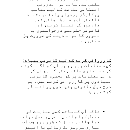
سکتی ہے، ساتھ ہی اندرونی
انتظامی مقاصد کے لیے مناسب
ریکارڈز برقرار رکھنے، متعلقہ
قانونی اور ضابطہ جاتی ذمہ
داریوں کی تعمیل کرنے، اور
قانونی حکومتی درخواستوں یا
دعووں کا جواب دینے کی ضرورت پڑ
سکتی ہے۔
کارروائی کرنے کے لیے قانونی بنیاد
:
کچھ مقامات پر، ہم پر آپ کو آگاہ کرنے
کی ذمہ داری عائد ہوتی کہ ہم آپ کی
ذاتی معلومات پر کن مخصوص قانونی
بنیادوں پر کارروائی کرتے ہیں۔ ہم
درج ذیل قانونی بنیادوں پر انحصار
کرتے ہیں:
تاکہ آپ کے ساتھ کسی معاہدے کو
مکمل کیا جائے یا اس پر عمل درآمد
کیا جائے۔ مثال کے طور پر، جب آپ
ہماری سروسز تک رسائی یا انہیں