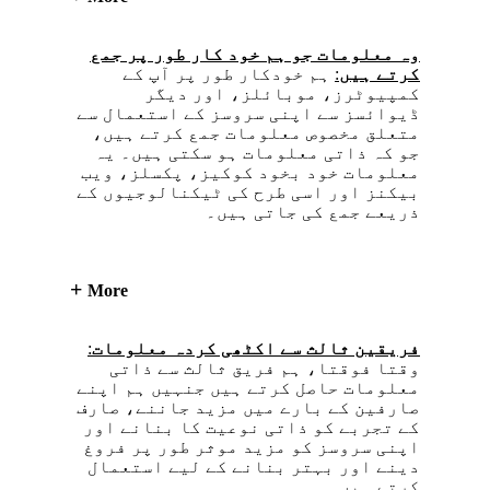
وہ معلومات جو ہم خود کار طور پر جمع
کرتے ہیں
:
ہم خودکار طور پر آپ کے
کمپیوٹرز، موبائلز، اور دیگر
ڈیوائسز سے اپنی سروسز کے استعمال سے
متعلق مخصوص معلومات جمع کرتے ہیں،
جو کہ ذاتی معلومات ہو سکتی ہیں۔ یہ
معلومات خود بخود کوکیز، پکسلز، ویب
بیکنز اور اسی طرح کی ٹیکنالوجیوں کے
ذریعے جمع کی جاتی ہیں۔
More
فریقین ثالث سے اکٹھی کردہ معلومات
:
وقتا فوقتا، ہم فریق ثالث سے ذاتی
معلومات حاصل کرتے ہیں جنہیں ہم اپنے
صارفین کے بارے میں مزید جاننے، صارف
کے تجربے کو ذاتی نوعیت کا بنانے اور
اپنی سروسز کو مزید موثر طور پر فروغ
دینے اور بہتر بنانے کے لیے استعمال
کرتے ہیں۔