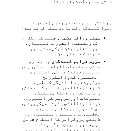
ذاتی معلومات شیئر کرنا
ہم ذاتی معلومات درج ذیل زمروں کے
وصول کنندگان کے ساتھ شیئر کرتے ہیں:
پیشہ ورانہ مشیر
، جیسے کہ وکلاء،
اکاؤنٹنٹس، انشورنس کمپنیاں،
اور انفارمیشن سیکیورٹی اور
فارنسک کے ماہرین۔
سروس فراہم کنندگان
وہ ہماری
جانب سے خدمات انجام دے سکیں، جن
میں مارکیٹنگ فروش، اشتہاری
ایجنسیز، کلاؤڈ اسٹوریج
سولیوشنز، ادائیگی کے طریقہ
کار، ٹیکنالوجی فراہم کنندگان،
ویب سائٹ اور ڈیٹا ہوسٹنگ،
مصنوعات اور سروسز کی ڈیلیوری،
ڈیٹا اینالٹکس، ڈیٹا سیکیورٹی،
ای کامرس آپریشنز، سرویز،
تحقیق، پروموشنز، پیشکشیں اور
لائلٹی پروگرامز کا انتظام شامل
ہیں، اور بصورتِ دیگر ہمارے
کاروبار کو جاری رکھنے میں مدد