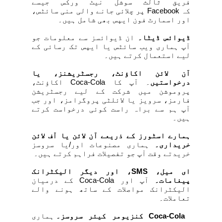
فریق ثالث سوشل نیٹ ورکس جیسے
کہ
Facebook
پر چلائی جانے والی منی سائٹس،
اور اسمارٹ فون ایپس بھی شامل ہیں۔
ڈیوائس ڈیٹا۔
ان ڈیوائسز سے معلومات جو
آپ ہماری ویب سائٹس یا ایپس تک رسائی کے
لیے استعمال کرتے ہیں۔
آن لائن اکاؤنٹ، رجسٹریشنز، یا
درخواستیں
۔ آپ کا
Coca-Cola
اکاؤنٹ،
پروموشن میں شرکت کے لیے رجسٹریشن
فارمز، سرویز یا لائلٹی پروگرامز، اور جب
آپ ہم سے براہ راست کوئی درخواست کرتے
ہیں۔
ہمارے اسٹورز کے ذریعے آن لائن یا آف لائن
خریداری۔
ہماری مصنوعات اور/یا سروسز
خریدتے وقت آپ جو تفصیلات فراہم کرتے ہیں۔
ای میل،
SMS
، اور دیگر الیکٹرانک
پیغامات۔
آپ اور
Coca-Cola
کے درمیان
الیکٹرانک مواصلات کے ساتھ ہونے والے
تعاملات۔
Coca-Cola
کنزیومر کیئر سروسز۔
ہماری