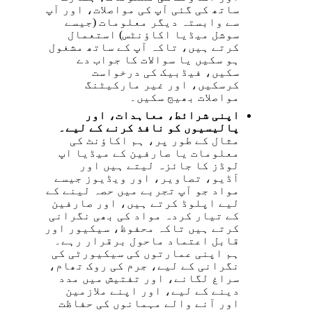
ساتھ کی گئی آپ کی مواصلات، اور آپ
سے وابستہ دیگر معلومات (جیسے
سوشل میڈیا اکاؤنٹس) استعمال
کرتے ہیں، تاکہ آپ کے ساتھ مشغول
ہو سکیں یا سوالات کا جواب دے
سکیں، فیڈبیک کی درخواست
کرسکیں، اور غیر مارکیٹنگ
مواصلات بھیج سکیں۔
اپنی شرائط، معاہدات، اور
پالیسیوں کو نافذ کرنے کے لیے۔
مثال کے طور پر، ہم اکاؤنٹ کی
معلومات یا صارفین کے میڈیا اپ
لوڈز کا جائزہ لیتے ہیں اور
آڈیو، تصاویر، اور ویڈیوز جیسے
مواد جو آپ تجربے میں حصہ لینے کے
لیے اپلوڈ کرتے ہیں، اور صارفین
کے تیار کردہ مواد کی بھی نگرانی
کرتے ہیں تاکہ محفوظ، سیکیور اور
قابل اعتماد ماحول برقرار رہے۔
ہم اپنی عمارتوں کی سیکیورٹی کی
نگرانی کے لیے، جرم کی روک تھام،
سراغ لگانے، اور تفتیش میں مدد
دینے کے لیے، اور اپنے ملازمین
اور آنے والے مہمانوں کی حفاظت