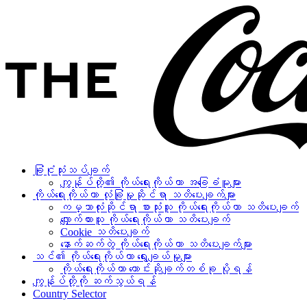
ခြုံငုံသုံးသပ်ချက်
ကျွန်ုပ်တို့၏ ကိုယ်ရေးကိုယ်တာ အခြေခံမူများ
ကိုယ်ရေးကိုယ်တာ လုံခြုံမှုဆိုင်ရာ သတိပေးချက်များ
ကမ္ဘာလုံးဆိုင်ရာ စားသုံးသူ ကိုယ်ရေးကိုယ်တာ သတိပေးချက်
လျှောက်ထားသူ ကိုယ်ရေးကိုယ်တာ သတိပေးချက်
Cookie သတိပေးချက်
နောက်ဆက်တွဲ ကိုယ်ရေးကိုယ်တာ သတိပေးချက်များ
သင်၏ ကိုယ်ရေးကိုယ်တာ ရွေးချယ်မှုများ
ကိုယ်ရေးကိုယ်တာ တောင်းဆိုချက်တစ်ခု ပို့ရန်
ကျွန်ုပ်တို့ကို ဆက်သွယ်ရန်
Country Selector