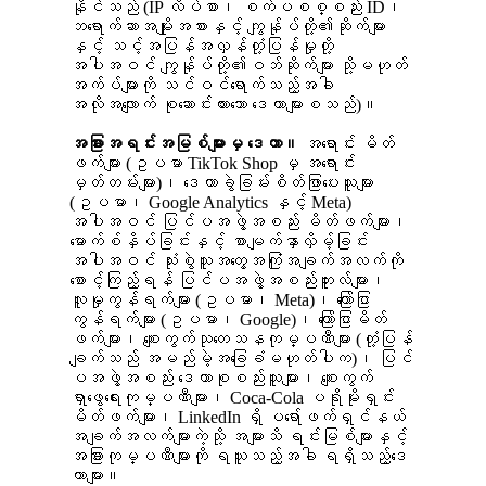
နိုင်သည် (IP လိပ်စာ၊ စက်ပစစ္စည်း ID၊
ဘရောက်ဆာအမျိုးအစားနှင့် ကျွန်ုပ်တို့၏ဆိုက်များ
နှင့် သင့်အပြန်အလှန်တုံ့ပြန်မှုတို့
အပါအဝင် ကျွန်ုပ်တို့၏ဝဘ်ဆိုက်များ သို့မဟုတ်
အက်ပ်များကို သင်ဝင်ရောက်သည့်အခါ
အလိုအလျောက် စုဆောင်းထားသော ဒေတာများစသည်)။
အခြားအရင်းအမြစ်များမှ ဒေတာ။
အရောင်း မိတ်
ဖက်များ (ဥပမာ TikTok Shop မှ အရောင်း
မှတ်တမ်းများ)၊ ဒေတာခွဲခြမ်းစိတ်ဖြာပေးသူများ
(ဥပမာ၊ Google Analytics နှင့် Meta)
အပါအဝင် ပြင်ပအဖွဲ့အစည်း မိတ်ဖက်များ၊
မောက်စ်နှိပ်ခြင်းနှင့် စာမျက်နှာလှိမ့်ခြင်း
အပါအဝင် သုံးစွဲသူအတွေ့အကြုံအချက်အလက်ကို
စောင့်ကြည့်ရန် ပြင်ပအဖွဲ့အစည်းတူးလ်များ၊
လူမှုကွန်ရက်များ (ဥပမာ၊ Meta)၊ ကြော်ငြာ
ကွန်ရက်များ (ဥပမာ၊ Google)၊ ကြော်ငြာမိတ်
ဖက်များ၊ စျေးကွက်သုတေသနကုမ္ပဏီများ (တုံ့ပြန်
ချက်သည် အမည်မဲ့အခြေခံမဟုတ်ပါက)၊ ပြင်
ပအဖွဲ့အစည်း ဒေတာစုစည်းသူများ၊ စျေးကွက်
ရှာဖွေရေးကုမ္ပဏီများ၊ Coca-Cola ပရိုမိုးရှင်း
မိတ်ဖက်များ၊ LinkedIn ရှိ ပရော်ဖက်ရှင်နယ်
အချက်အလက်များကဲ့သို့ အများသိ ရင်းမြစ်များနှင့်
အခြားကုမ္ပဏီများကို ရယူသည့်အခါ ရရှိသည့်ဒေ
တာများ။