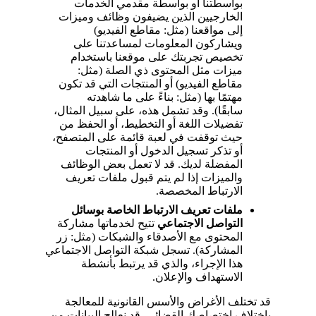
بواسطتنا أو بواسطة مقدمي الخدمات
الخارجيين الذين يضيفون وظائف وميزات
إلى مواقعنا (مثل: مقاطع الفيديو)
ويشاركون المعلومات لمساعدتنا على
تخصيص تجربتك على موقعنا باستخدام
ميزات مثل المحتوى ذي الصلة (مثل:
مقاطع الفيديو) أو المنتجات التي قد تكون
مهتمًا بها (مثل: بناءً على ما شاهدته
سابقًا). وقد تشمل هذه، على سبيل المثال،
تفضيلات اللغة أو التخطيط، أو الحفظ من
حيث توقفت في لعبة قائمة على المتصفح،
أو تذكر تسجيل الدخول أو المنتجات
المفضلة لديك. قد لا تعمل بعض الوظائف
والميزات إذا لم يتم قبول ملفات تعريف
الارتباط المخصصة.
ملفات تعريف الارتباط الخاصة بوسائل
التواصل الاجتماعي
تتيح لخدماتها مشاركة
المحتوى مع الأصدقاء والشبكات (مثل: زر
المشاركة). تسجل شبكة التواصل الاجتماعي
هذا الإجراء، والذي قد يرتبط بأنشطة
الاستهداف والإعلان.
قد تختلف الأغراض والأسس القانونية للمعالجة
باختلاف اختصاصك القضائي. قد نعالج البيانات من