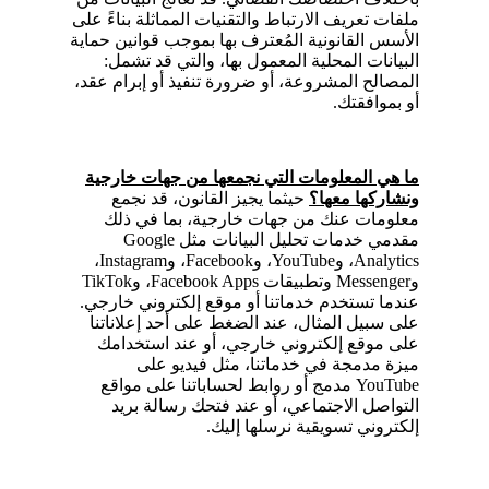
ملفات تعريف الارتباط والتقنيات المماثلة بناءً على
الأسس القانونية المُعترف بها بموجب قوانين حماية
البيانات المحلية المعمول بها، والتي قد تشمل:
المصالح المشروعة، أو ضرورة تنفيذ أو إبرام عقد،
أو بموافقتك.
ما هي المعلومات التي نجمعها من جهات خارجية
ونشاركها معها؟
حيثما يجيز القانون، قد نجمع
معلومات عنك من جهات خارجية، بما في ذلك
مقدمي خدمات تحليل البيانات مثل Google
Analytics، وYouTube، وFacebook، وInstagram،
وMessenger وتطبيقات Facebook Apps، وTikTok
عندما تستخدم خدماتنا أو موقع إلكتروني خارجي.
على سبيل المثال، عند الضغط على أحد إعلاناتنا
على موقع إلكتروني خارجي، أو عند استخدامك
ميزة مدمجة في خدماتنا، مثل فيديو على
YouTube مدمج أو روابط لحساباتنا على مواقع
التواصل الاجتماعي، أو عند فتحك رسالة بريد
إلكتروني تسويقية نرسلها إليك.