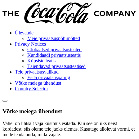
Ülevaade
Meie privaatsuspõhimõtted
Privacy Notices
Globaalsed privaatsusteated
Kandidaadi privaatsusteatis
Küpsiste teatis
Täiendavad privaatsusteatised
Teie privaatsusvalikud
Esita privaatsuspäring
Võtke meiega ühendust
Country Selector
Võtke meiega ühendust
Vahel on lihtsalt vaja küsimus esitada. Kui see on üks neist
kordadest, siis oleme teie jaoks olemas. Kasutage allolevat vormi, et
meile teada anda, mida vajate.