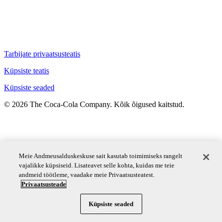
Tarbijate privaatsusteatis
Küpsiste teatis
Küpsiste seaded
© 2026 The Coca‑Cola Company. Kõik õigused kaitstud.
Meie Andmeusalduskeskuse sait kasutab toimimiseks rangelt
vajalikke küpsiseid. Lisateavet selle kohta, kuidas me teie
andmeid töötleme, vaadake meie Privaatsusteatest.
Privaatsusteade
Küpsiste seaded